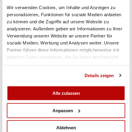
mit 537 Punkten. Nur drei Punkte weniger erzielte
Wir verwenden Cookies, um Inhalte und Anzeigen zu
Hans Peter Lötscher (Pany). BSV Legende Otto
personalisieren, Funktionen für soziale Medien anbieten
Morell (Samedan) beendete den
zu können und die Zugriffe auf unsere Website zu
Zweistellungsmatch als Dritter mit 531 Punkten.
analysieren. Außerdem geben wir Informationen zu Ihrer
Die Bündner-Junioren-Meisterin heisst Saskia Plaz
Verwendung unserer Website an unsere Partner für
(Brugg/Savognin) mit 538 Punkten. Den zweiten
soziale Medien, Werbung und Analysen weiter. Unsere
Platz belegt Cyrill Gubser (Bergün) der ein Punkt
Partner führen diese Informationen möglicherweise mit
weniger erzielte und Platz drei geht an Madlaina
weiteren Daten zusammen, die Sie ihnen bereitgestellt
Giovanoli (Vicosoprano), welche auf ein Resultat
haben oder die sie im Rahmen Ihrer Nutzung der Dienste
von 522 Punkten kam. Die Kategorie Junioren
gesammelt haben.
Details zeigen
Sturmgewehr 57/03 dominierte Serafin Wieland
(Borgonovo) mit einem ausgezeichneten Resultat
von 567 Punkten. Die Teamkonkurrenz
Alle zulassen
dominierten im Gewehr 300 Meter Felsberg,
Tomils, Signina und Rothenbrunnen.
Anpassen
UND NUN AN DIE SCHWEIZERMEISTERSCHAFTEN
Ablehnen