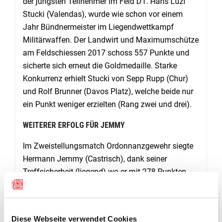
der jüngsten Teilnehmer im Feld D1. Hans Luzi
Stucki (Valendas), wurde wie schon vor einem
Jahr Bündnermeister im Liegendwettkampf
Militärwaffen. Der Landwirt und Maximumschütze
am Feldschiessen 2017 schoss 557 Punkte und
sicherte sich erneut die Goldmedaille. Starke
Konkurrenz erhielt Stucki von Sepp Rupp (Chur)
und Rolf Brunner (Davos Platz), welche beide nur
ein Punkt weniger erzielten (Rang zwei und drei).
WEITERER ERFOLG FÜR JEMMY
Im Zweistellungsmatch Ordonnanzgewehr siegte
Hermann Jemmy (Castrisch), dank seiner
Treffsicherheit (liegend) wo er mit 278 Punkten
den Grundstein legte für seinen Erfolg. Jemmy der
mehrfache Schweizermeister und Bündnermeister
mit der Gruppe Castrisch beendete den Wettkampf
Diese Webseite verwendet Cookies