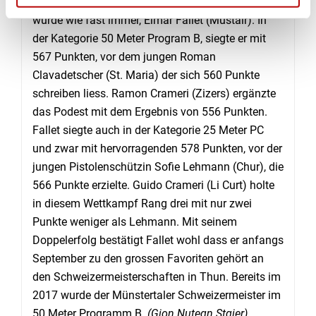
Doppelbündermeister in den Pistolendisziplinen
wurde wie fast immer, Elmar Fallet (Müstair). In
der Kategorie 50 Meter Program B, siegte er mit
567 Punkten, vor dem jungen Roman
Clavadetscher (St. Maria) der sich 560 Punkte
schreiben liess. Ramon Crameri (Zizers) ergänzte
das Podest mit dem Ergebnis von 556 Punkten.
Fallet siegte auch in der Kategorie 25 Meter PC
und zwar mit hervorragenden 578 Punkten, vor der
jungen Pistolenschützin Sofie Lehmann (Chur), die
566 Punkte erzielte. Guido Crameri (Li Curt) holte
in diesem Wettkampf Rang drei mit nur zwei
Punkte weniger als Lehmann. Mit seinem
Doppelerfolg bestätigt Fallet wohl dass er anfangs
September zu den grossen Favoriten gehört an
den Schweizermeisterschaften in Thun. Bereits im
2017 wurde der Münstertaler Schweizermeister im
50 Meter Programm B.
(Gion Nutegn Stgier)