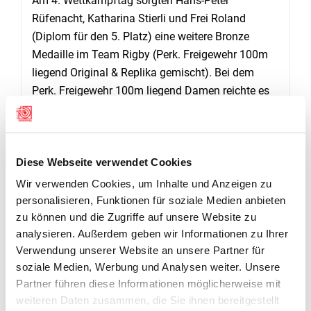
Am 4. Wettkampftag sorgten Hans-Peter
Rüfenacht, Katharina Stierli und Frei Roland
(Diplom für den 5. Platz) eine weitere Bronze
Medaille im Team Rigby (Perk. Freigewehr 100m
liegend Original & Replika gemischt). Bei dem
Perk. Freigewehr 100m liegend Damen reichte es
Esther Eggenschwiler leider nicht für eine Medaille,
doch mit einem 4 Rang sicherte Sie sich ein
Diplom. Mit dem 6. Platz in Cominazzo Replika
Diese Webseite verwendet Cookies
(Steinschloss Pistole 25m) holte sich Holdener
Andreas noch ein weiteres Diplom.
Wir verwenden Cookies, um Inhalte und Anzeigen zu
personalisieren, Funktionen für soziale Medien anbieten
Andreas Holdener nahm auch noch an der Spezial
zu können und die Zugriffe auf unsere Website zu
Disziplin Paterson (Perk. Revolver mit offenen
analysieren. Außerdem geben wir Informationen zu Ihrer
Rahmen 25m) Teil. Und beflügelt wie er war
Verwendung unserer Website an unsere Partner für
konnte er sich hier noch die Silbermedaille
soziale Medien, Werbung und Analysen weiter. Unsere
ergattern.
(Roland Brägger)
Partner führen diese Informationen möglicherweise mit
weiteren Daten zusammen, die Sie ihnen bereitgestellt