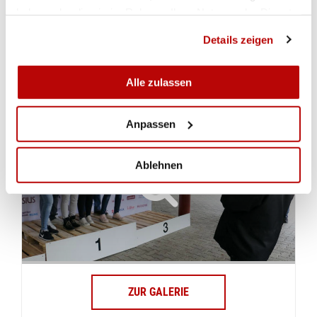
haben oder die sie im Rahmen Ihrer Nutzung der Dienste
Samstag.
(Andreas Tschopp)
gesammelt haben.
Details zeigen
GALERIE
WEITERE BILDER
Alle zulassen
Anpassen
Ablehnen
ZUR GALERIE