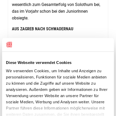
wesentlich zum Gesamterfolg von Solothurn bei,
das im Vorjahr schon bei den JuniorInnen
obsiegte.
AUS ZAGREB NACH SCHWADERNAU
Michèle Bertschi, zweifache Medaillengewinnerin
am Europacupfinal Gewehr 300m in Zagreb, war
von dort zusammen mit Anja Senti, der
Goldmedaillengewinnerin und neuen
Diese Webseite verwendet Cookies
Europarekordhalterin mit 600 Punkten liegend, erst
Wir verwenden Cookies, um Inhalte und Anzeigen zu
in der Nacht auf Samstag zurückgekehrt. Beide
personalisieren, Funktionen für soziale Medien anbieten
traten nach wenigen Stunden Schlaf für ihre
zu können und die Zugriffe auf unsere Website zu
Verbände zum Wettkampf an. Anja Senti, die
analysieren. Außerdem geben wir Informationen zu Ihrer
bereits in der ersten Ablösung schoss, kam dabei
Verwendung unserer Website an unsere Partner für
auf 568 Punkte in der Dreistellung G50m 3x20.
soziale Medien, Werbung und Analysen weiter. Unsere
Silvia Guignard, die Siegerin am EC-Final mit dem
Partner führen diese Informationen möglicherweise mit
Standardgewehr, hingegen pausierte am
weiteren Daten zusammen, die Sie ihnen bereitgestellt