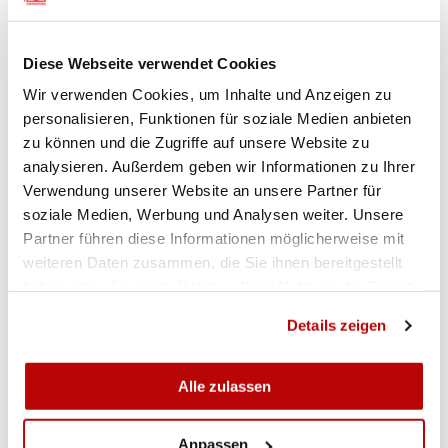
und Andy Vera Martin ein Kopf an Kopf-Rennen,
das Plattner erst im Shoot-Off mit 83:82
Diese Webseite verwendet Cookies
hauchdünn für sich entscheiden konnte. Zuvor
Wir verwenden Cookies, um Inhalte und Anzeigen zu
hatte er schon im Final Pistole B den Sieg geholt,
personalisieren, Funktionen für soziale Medien anbieten
vor Jakob Progsch und Andy Vera Martin.
(maf)
zu können und die Zugriffe auf unsere Website zu
analysieren. Außerdem geben wir Informationen zu Ihrer
Verwendung unserer Website an unsere Partner für
GALERIE
soziale Medien, Werbung und Analysen weiter. Unsere
Partner führen diese Informationen möglicherweise mit
weiteren Daten zusammen, die Sie ihnen bereitgestellt
haben oder die sie im Rahmen Ihrer Nutzung der Dienste
gesammelt haben.
Details zeigen
Alle zulassen
Anpassen