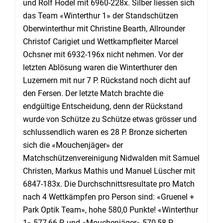
und Rolf Hodel mit 6960-228x. Silber liessen sich
das Team «Winterthur 1» der Standschützen
Oberwinterthur mit Christine Bearth, Allrounder
Christof Carigiet und Wettkampfleiter Marcel
Ochsner mit 6932-196x nicht nehmen. Vor der
letzten Ablösung waren die Winterthurer den
Luzernern mit nur 7 P. Rückstand noch dicht auf
den Fersen. Der letzte Match brachte die
endgültige Entscheidung, denn der Rückstand
wurde von Schütze zu Schütze etwas grösser und
schlussendlich waren es 28 P. Bronze sicherten
sich die «Mouchenjäger» der
Matchschützenvereinigung Nidwalden mit Samuel
Christen, Markus Mathis und Manuel Lüscher mit
6847-183x. Die Durchschnittsresultate pro Match
nach 4 Wettkämpfen pro Person sind: «Gruenel +
Park Optik Team», hohe 580,0 Punkte! «Winterthur
1» 577,66 P. und «Mouchenjäger» 570,58 P.