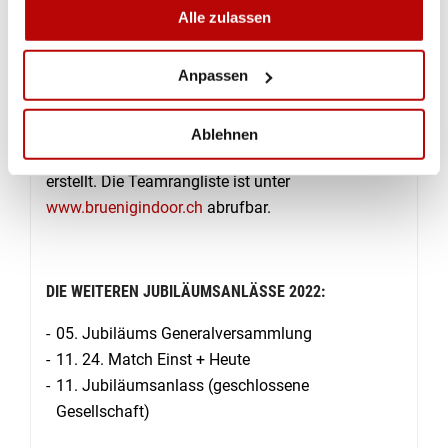
Durchschnittsleistungen nach 5 Wettkämpfen pro
Alle zulassen
Person pro Passe (10 Schüsse) sind: «Balsthal
Klus 1», 102.90; «Bär», 102.86 und «Balsthal Klus
Anpassen
2», 102.60 P.
Weil das 24-Stunden-Schiessen ein
Ablehnen
Teamwettkampf ist, wurde keine Einzelrangliste
erstellt. Die Teamrangliste ist unter
www.bruenigindoor.ch
abrufbar.
DIE WEITEREN JUBILÄUMSANLÄSSE 2022:
05. Jubiläums Generalversammlung
11. 24. Match Einst + Heute
11. Jubiläumsanlass (geschlossene
Gesellschaft)