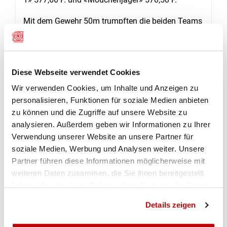
Mit dem Gewehr 50m trumpften die beiden Teams
«Balsthal-Klus 1» und «Balsthal-Klus 2» der
Feldschützen in den 5 Liegend-Matchs (60
Schüsse) mit dem Gewehr 50 m auf und
Diese Webseite verwendet Cookies
gewannen Gold– und Bronze. «Balsthal-Klus 1»
totalisierte 9261.0 Gesamtpunkte. Für das
Wir verwenden Cookies, um Inhalte und Anzeigen zu
Siegerteam schossen: Daniel Grun, Christian
personalisieren, Funktionen für soziale Medien anbieten
zu können und die Zugriffe auf unsere Website zu
Wismer und Heinz von Arx. Das Aargauer Team
analysieren. Außerdem geben wir Informationen zu Ihrer
«Bär» der Schützengesellschaft Villmergen
Verwendung unserer Website an unsere Partner für
gewann Silber mit einem Total von 9257.9. Zu
soziale Medien, Werbung und Analysen weiter. Unsere
diesem Erfolg trugen bei: Mathias Stöckli, Jörg
Partner führen diese Informationen möglicherweise mit
Fankhauser und Silvia Plaz. Die Goldmedaille ging
weiteren Daten zusammen, die Sie ihnen bereitgestellt
um winzige 0.04 P. pro 10er-Passe verloren.
haben oder die sie im Rahmen Ihrer Nutzung der Dienste
«Balsthal Klus 2» mit Marc-André Häfeli, Janine
gesammelt haben.
Details zeigen
Frei und Simon Zellweger erzielte 9235.7 und
klassierte sich auf dem Bronzeplatz. Die