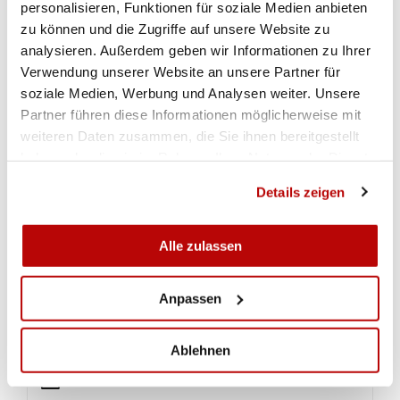
sich am Ende Ana Janssen (GER) freuen konnte.
personalisieren, Funktionen für soziale Medien anbieten
zu können und die Zugriffe auf unsere Website zu
Die Resultate der zwei weiteren Schweizer
analysieren. Außerdem geben wir Informationen zu Ihrer
Schützinnen: Chiara Leone klassierte sich mit
Verwendung unserer Website an unsere Partner für
622.4 Punkten auf Rang 25, gefolgt von Franziska
soziale Medien, Werbung und Analysen weiter. Unsere
Stark auf dem 40. Platz mit 616.3.
Partner führen diese Informationen möglicherweise mit
weiteren Daten zusammen, die Sie ihnen bereitgestellt
Insgesamt nahmen 51 Schützinnen am
haben oder die sie im Rahmen Ihrer Nutzung der Dienste
Wettkampf teil. Quali-Siegern wurde die Serbin
gesammelt haben.
Teodora Vukojevic mit 631.1 Punkten.
Details zeigen
Alle zulassen
RESULTATE
Anpassen
Gewehr 10m Männer Qualifikation
Ablehnen
Gewehr 10m Frauen Qualifikation