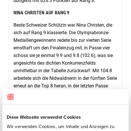
übrigens mit 626.3 Punkten auf Rang 8.
NINA CHRISTEN AUF RANG 9
Beste Schweizer Schützin war Nina Christen, die
sich auf Rang 9 klassierte. Die Olympiabronze-
Medaillengewinnerin redete bis zur vierten Serie
ernsthaft um den Finaleinzug mit, in Passe vier
schoss sie je einmal 9.9 und 9.8 (102.6), was sie
angesichts des dichten Konkurrenzfelds
unmittelbar in der Tabelle zurückwarf. Mit 104.8
arbeitete sich die Nidwaldnerin in der fünften Serie
erneut an die Top 8 heran, in der letzten Passe
folgte ihre stärkste Phase mit 105.4 Zählern. Für
den Einzug in den Final sollte es trotzdem nicht
reichen – mit einem Total von 626.4 Punkten
klassierte sich Christen auf Rang 9. Gerade mal
Diese Webseite verwendet Cookies
ein Zehntel fehlten ihr auf Rang acht, über den
Wir verwenden Cookies, um Inhalte und Anzeigen zu