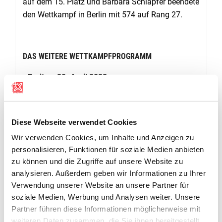
auf dem 15. Platz und Barbara Schläpfer beendete
den Wettkampf in Berlin mit 574 auf Rang 27.
DAS WEITERE WETTKAMPFPROGRAMM
Freitag, 29. April 2022
Gewehr 10m Mixed Team, ab 09:00 Uhr
Samstag, 30. April 2022
Gewehr 10m Frauen, ab 14:00 Uhr
Diese Webseite verwendet Cookies
Gewehr 50m liegend Männer, ab 09:00 Uhr
Wir verwenden Cookies, um Inhalte und Anzeigen zu
Sonntag, 1. Mai 2022
personalisieren, Funktionen für soziale Medien anbieten
Gewehr 50m liegend Frauen, ab 09:00 Uhr
zu können und die Zugriffe auf unsere Website zu
analysieren. Außerdem geben wir Informationen zu Ihrer
Liveresultate:
https://live.adlershoferfuechse.de
Verwendung unserer Website an unsere Partner für
soziale Medien, Werbung und Analysen weiter. Unsere
Partner führen diese Informationen möglicherweise mit
RANGLISTEN
weiteren Daten zusammen, die Sie ihnen bereitgestellt