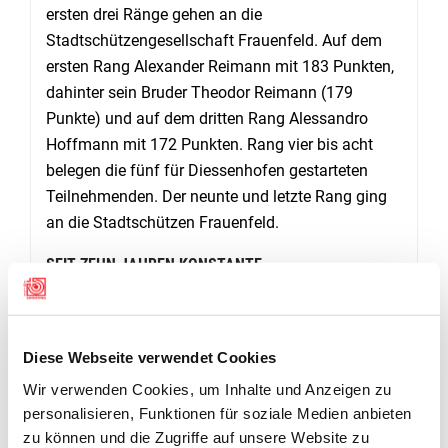
ersten drei Ränge gehen an die
Stadtschützengesellschaft Frauenfeld. Auf dem
ersten Rang Alexander Reimann mit 183 Punkten,
dahinter sein Bruder Theodor Reimann (179
Punkte) und auf dem dritten Rang Alessandro
Hoffmann mit 172 Punkten. Rang vier bis acht
belegen die fünf für Diessenhofen gestarteten
Teilnehmenden. Der neunte und letzte Rang ging
an die Stadtschützen Frauenfeld.
SEIT ZEHN JAHREN KONSTANTE
KURSTEILNEHMERZAHL
An der Rangverkündigung konnte der Ressortleiter
Nachwuchs des TKSV, David Jenni, die begehrten
Diese Webseite verwendet Cookies
Preise aushändigen. Auch die hier nicht genannten
Wir verwenden Cookies, um Inhalte und Anzeigen zu
Teilnehmenden durften eine Gabe des
personalisieren, Funktionen für soziale Medien anbieten
Anlasssponsors in Empfang nehmen.
zu können und die Zugriffe auf unsere Website zu