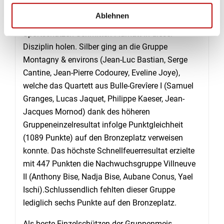
Gunsten wenden und mit einem Gesamttotal von
Ablehnen
1095 Punkten den 3. Titel hintereinander für die
Sportschützen Schmitten-Flamatt in dieser
Disziplin holen. Silber ging an die Gruppe
Montagny & environs (Jean-Luc Bastian, Serge
Cantine, Jean-Pierre Codourey, Eveline Joye),
welche das Quartett aus Bulle-Grevîere I (Samuel
Granges, Lucas Jaquet, Philippe Kaeser, Jean-
Jacques Mornod) dank des höheren
Gruppeneinzelresultat infolge Punktgleichheit
(1089 Punkte) auf den Bronzeplatz verweisen
konnte. Das höchste Schnellfeuerresultat erzielte
mit 447 Punkten die Nachwuchsgruppe Villneuve
II (Anthony Bise, Nadja Bise, Aubane Conus, Yael
Ischi).Schlussendlich fehlten dieser Gruppe
lediglich sechs Punkte auf den Bronzeplatz.
Als beste Einzelschützen der Gruppenmeis­