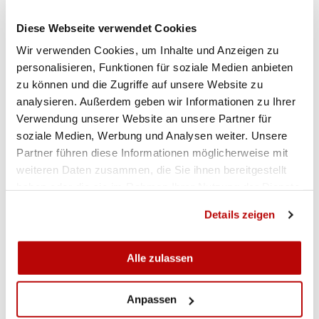
Schuss auf die Duellscheibe, die nur 3 Sekunden
Diese Webseite verwendet Cookies
sichtbar ist, abgeben. Bereits nach dem
Wir verwenden Cookies, um Inhalte und Anzeigen zu
Präzisionsprogramm trennte sich der „Spreu vom
personalisieren, Funktionen für soziale Medien anbieten
Weizen“. Die mit dem besten Qualifikationsresultat
zu können und die Zugriffe auf unsere Website zu
angetretene Gruppe Bulle-Grevîere I führte mit 557
analysieren. Außerdem geben wir Informationen zu Ihrer
Punkten vor Montagny & evirons mit 553 Punkten
Verwendung unserer Website an unsere Partner für
und Titelverteidiger Schmitten-Flamatt mit 549
soziale Medien, Werbung und Analysen weiter. Unsere
Punkten. Auf dem vierten Zwischenrang war die
Partner führen diese Informationen möglicherweise mit
Nachwuchsgruppe Villneuve II – angeführt von der
weiteren Daten zusammen, die Sie ihnen bereitgestellt
Nachwuchs-National-Kaderschützin Nadja Bise –
haben oder die sie im Rahmen Ihrer Nutzung der Dienste
mit 536 Punkten klassiert. Die unter Schützen
gesammelt haben.
Details zeigen
gängige Aussage „ der C-Wettkampf wird in der
Regel durch den Schnellfeuerteil entschieden, hat
sich auch in diesem Final bewahrheitet. Das
Alle zulassen
Quartett aus Schmitten Flamatt (Dominik Brülhart,
Grégory Emenegger, Tamara Pellet, Laurent Stritt)
Anpassen
konnten mit 546 Punkten das Blatt zu ihren