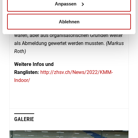
weiter. Dies habe dazu geführt, dass auch
Anpassen
Abmeldungen zu verzeichnen waren, die nach der
Aufhebung aller Corona-Einschränkungen vom 16.
Ablehnen
Februar zwar nicht mehr notwendig gewesen
wären, aber aus organisatorischen Gründen weiter
als Abmeldung gewertet werden mussten.
(Markus
Roth)
Weitere Infos und
Ranglisten:
http://zhsv.ch/News/2022/KMM-
Indoor/
GALERIE