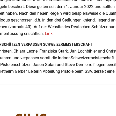
geln beschert. Diese gelten seit dem 1. Januar 2022 und sollten
keit haben. Nach den neuen Regeln wird beispielsweise die Qual
odus geschossen, d.h. in den drei Stellungen kniend, liegend u
ben (vormals 40). Auf der Website des Deutschen Schützenbund
enfassung ersichtlich:
Link
RSCHÜTZEN VERPASSEN SCHWEIZERMEISTERSCHAFT
risten, Chiara Leone, Franziska Stark, Jan Lochbihler und Chri
ehren und verpassen somit die Indoor-Schweizermeisterschaft in
 Pistolenschützen Jason Solari und Steve Demierre fliegen bere
iethelm Gerber, Leiterin Abteilung Pistole beim SSV, derzeit ein