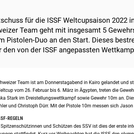
tschuss für die ISSF Weltcupsaison 2022 
eizer Team geht mit insgesamt 5 Gewehr
m Pistolen-Duo an den Start. Dieses bestr
r den von der ISSF angepassten Wettkampf
hweizer Team ist am Donnerstagabend in Kairo gelandet und st
ltcup vom 26. Februar bis 6. März in Ägypten, treten die Geweh
ska Stark im Dreistellungswettkampf sowie Gewehr 10m an. Dies
ler und Christoph Dürr. Mit der Pistole 10m messen sich Jason S
SSF-REGELN
 Spitzenschützinnen und Schützen des SSV ist dies der erste in
ungen stattfindet. Kurz vor Weihnachten hat die ISSF den oly