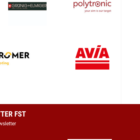
TER FST
wsletter