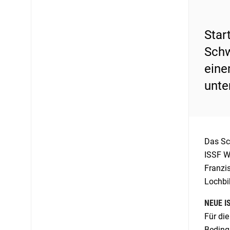
Star
Schw
eine
unte
Das Sc
ISSF We
Franzi
Lochbih
NEUE I
Für die
Beding