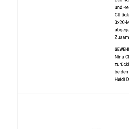
und -re
Gültig
3x20-M
abgege
Zusamm
GEWEH
Nina Ch
zurückk
beiden
Heidi D