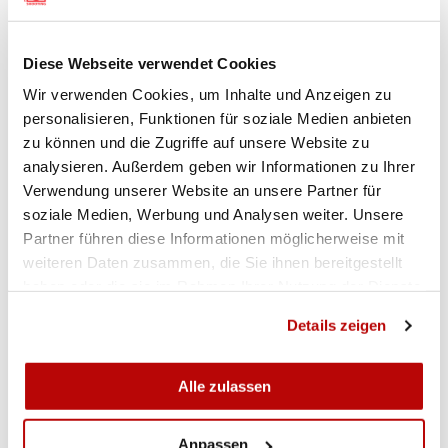
nuova sfida professionale e farà in modo di
assicurare al meglio il passaggio di consegne.
Diese Webseite verwendet Cookies
«Desideriamo ringraziare Stefan per i molti anni di
collaborazione con la FST. Con il suo flair
Wir verwenden Cookies, um Inhalte und Anzeigen zu
simpatico e calmo era un importante supporto per
personalisieren, Funktionen für soziale Medien anbieten
tutto il team. Gli auguriamo ogni bene per la
zu können und die Zugriffe auf unsere Website zu
analysieren. Außerdem geben wir Informationen zu Ihrer
nuova sfida professionale», scrive Burger in un
Verwendung unserer Website an unsere Partner für
comunicato.
soziale Medien, Werbung und Analysen weiter. Unsere
Partner führen diese Informationen möglicherweise mit
weiteren Daten zusammen, die Sie ihnen bereitgestellt
haben oder die sie im Rahmen Ihrer Nutzung der Dienste
gesammelt haben.
Details zeigen
Alle zulassen
Anpassen