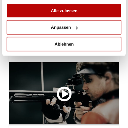
Swissmint in tempo per la grande celebrazione
Alle zulassen
dell'anniversario della FST nell'agosto 2024 - un
must per ogni collezionista!
Anpassen
VIDEO
Ablehnen
SILBERMÜNZE «SCHWEIZER
SCHIESSSPORTVERBAND»