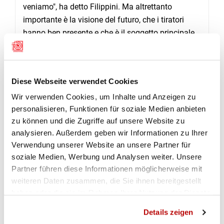
veniamo", ha detto Filippini. Ma altrettanto
importante è la visione del futuro, che i tiratori
hanno ben presente e che è il soggetto principale
della moneta commemorativa, in vista dei grandi
festeggiamenti del 2024 e delle sfide future.
ACQUISTABILE DAL 2 GIUGNO NELLO SHOP ONLINE
Diese Webseite verwendet Cookies
DELLA FST
Wir verwenden Cookies, um Inhalte und Anzeigen zu
La "Moneta d'argento FST" sarà disponibile presso
personalisieren, Funktionen für soziale Medien anbieten
Swissmint e lo shop online FST a partire dal 2
zu können und die Zugriffe auf unsere Website zu
giugno 2023. Oltre all'acquisto, i tiratori hanno
analysieren. Außerdem geben wir Informationen zu Ihrer
anche l'opportunità di vincere la moneta speciale
Verwendung unserer Website an unsere Partner für
soziale Medien, Werbung und Analysen weiter. Unsere
in occasione del concorso del giubileo "200 anni
Partner führen diese Informationen möglicherweise mit
SSV". Coloro che a il assolveranno il concorso del
weiteren Daten zusammen, die Sie ihnen bereitgestellt
giubileo almeno tre volte riceveranno come premio
haben oder die sie im Rahmen Ihrer Nutzung der Dienste
la moneta d'argento per i 200 della federazione.
gesammelt haben.
Details zeigen
A proposito: la moneta d'oro sarà lanciata da