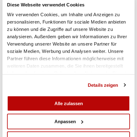
Juni die Berner Mundart-Gruppe «Halunke». Am
Diese Webseite verwendet Cookies
zweiten Wochenende steht am Freitag die Cover-
Wir verwenden Cookies, um Inhalte und Anzeigen zu
Partyband Top4Tea auf der Bühne, am Samstag
personalisieren, Funktionen für soziale Medien anbieten
sorgt die Gruppe QL für den richtigen Sound. Und
zu können und die Zugriffe auf unsere Website zu
wer möchte, hat die Möglichkeit schweizweite
analysieren. Außerdem geben wir Informationen zu Ihrer
Verwendung unserer Website an unsere Partner für
Kontakte zu knüpfen.
soziale Medien, Werbung und Analysen weiter. Unsere
In diesem Fall benötigen Sie auch
Partner führen diese Informationen möglicherweise mit
Übernachtungsmöglichkeiten, wie wurde dieses
weiteren Daten zusammen, die Sie ihnen bereitgestellt
Unterfangen gelöst?
haben oder die sie im Rahmen Ihrer Nutzung der Dienste
gesammelt haben.
Jene Besucher, die mehr als einen Tag bei uns
Details zeigen
verweilen möchten, können entweder auf dem
Zeltplatz beim Festgelände oder in einer
Alle zulassen
Zivilschutzunterkunft nächtigen. Dafür bieten wir
preisgünstige Packages an, die die entsprechende
Schlafgelegenheit, sowie Nachtessen, Frühstück
Anpassen
und Event-Eintritt inklusive einem alkoholfreien
Getränk beinhalten.