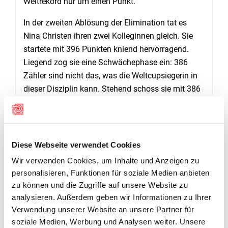
Weltrekord nur um einen Punkt.
In der zweiten Ablösung der Elimination tat es
Nina Christen ihren zwei Kolleginnen gleich. Sie
startete mit 396 Punkten kniend hervorragend.
Liegend zog sie eine Schwächephase ein: 386
Zähler sind nicht das, was die Weltcupsiegerin in
dieser Disziplin kann. Stehend schoss sie mit 386
Punkten wieder auf sehr gutem Niveau. Mit 1168
Zählern und dem 6. Rang in der zweiten Ablösung
schaffte aber auch sie den Sprung in den
Hauptwettkampf vom Sonntag problemlos.
Diese Webseite verwendet Cookies
Angesichts der nicht optimalen Leistung im
Wir verwenden Cookies, um Inhalte und Anzeigen zu
Liegendschiessen scheint eine erneute
personalisieren, Funktionen für soziale Medien anbieten
Finalqualifikation realistisch.
(van)
zu können und die Zugriffe auf unsere Website zu
analysieren. Außerdem geben wir Informationen zu Ihrer
Verwendung unserer Website an unsere Partner für
soziale Medien, Werbung und Analysen weiter. Unsere
DOWNLOADS