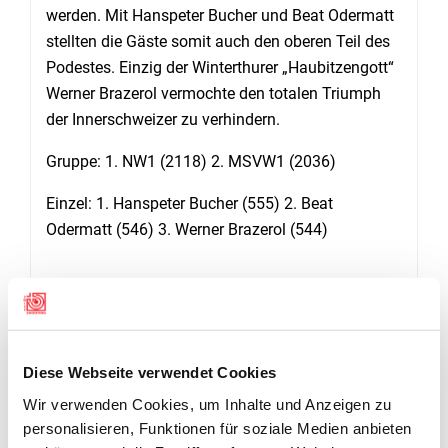
werden. Mit Hanspeter Bucher und Beat Odermatt
stellten die Gäste somit auch den oberen Teil des
Podestes. Einzig der Winterthurer „Haubitzengott“
Werner Brazerol vermochte den totalen Triumph
der Innerschweizer zu verhindern.
Gruppe: 1. NW1 (2118) 2. MSVW1 (2036)
Einzel: 1. Hanspeter Bucher (555) 2. Beat
Odermatt (546) 3. Werner Brazerol (544)
Einen herzlichen Dank an Chrisroph Nay und
Marcel Ochsner für den reibungslosem Ablauf und
Köbi Gut für die Bereitstellung der zwar kalten,
Diese Webseite verwendet Cookies
aber hervorragend gewarteten Ohrbühl Anlage zu
Wir verwenden Cookies, um Inhalte und Anzeigen zu
Winterthur.
(Martin Sollberger)
personalisieren, Funktionen für soziale Medien anbieten