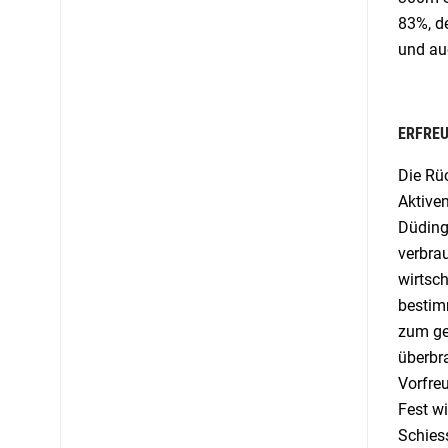
83%, d
und au
ERFRE
Die Rü
Aktiven
Düdinge
verbra
wirtsch
bestim
zum ge
überbr
Vorfreu
Fest w
Schies