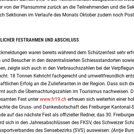
er von der Plansumme zurück an die Teilnehmenden und die Sekt
ch Sektionen im Verlaufe des Monats Oktober zudem noch Post
ULICHER FESTRAHMEN UND ABSCHLUSS
ckmeldungen waren bereits während dem Schützenfest sehr erfreu
 und Besucher in den dezentralisierten Schiessstandorten sowie 
n, zeigte sich auch in den Verbrauchszahlen bei der Verpflegun
ucht. 18 Tonnen Kehricht fachgerecht und umweltfreundlich ents
aftlichen Erfolg an die Zulieferanten in der Region. Dass sich 
mt auch die Übernachtungszahlen im Tourismus nachweisen. Die
samten Fest unter
www.fr19.ch
erfreuen sich weiterhin einer ho
achte die Gruss- und Dankesbotschaft des Freiburger Kantonal-
de auf das nächste Fest als offizieller Redner, das 30. Freibur
ird sich in den Jahresabschlüssen des FKSV, des Schweizer Sch
ssportverbandes des Sensebezirks (SVS) ausweisen.
(Antje Burr