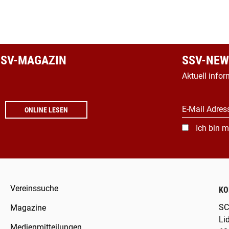
 SSV-MAGAZIN
SSV-NEW
Aktuell infor
E-Mail Adres
ONLINE LESEN
Ich bin m
Vereinssuche
KO
SC
Magazine
Li
Medienmitteilungen