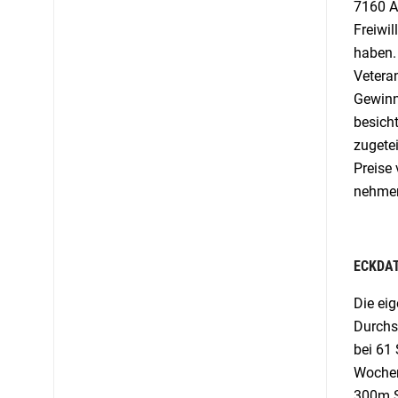
7160 A
Freiwi
haben. 
Vetera
Gewinne
besicht
zugetei
Preise
nehme
ECKDAT
Die eig
Durchs
bei 61
Wochen
300m S