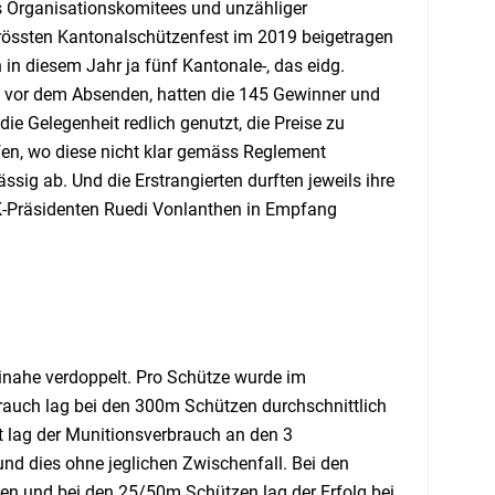
s Organisationskomitees und unzähliger
grössten Kantonalschützenfest im 2019 beigetragen
in diesem Jahr ja fünf Kantonale-, das eidg.
de vor dem Absenden, hatten die 145 Gewinner und
e Gelegenheit redlich genutzt, die Preise zu
ffen, wo diese nicht klar gemäss Reglement
ssig ab. Und die Erstrangierten durften jeweils ihre
K-Präsidenten Ruedi Vonlanthen in Empfang
einahe verdoppelt. Pro Schütze wurde im
rauch lag bei den 300m Schützen durchschnittlich
 lag der Munitionsverbrauch an den 3
nd dies ohne jeglichen Zwischenfall. Bei den
n und bei den 25/50m Schützen lag der Erfolg bei