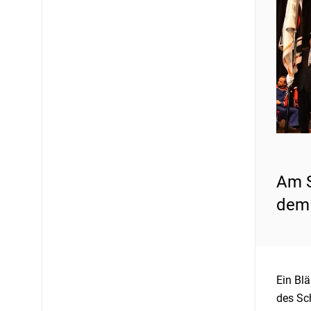
Am S
dem 
Ein Blä
des Sc