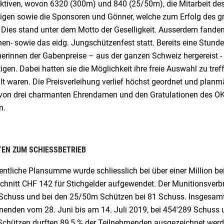
ktiven, wovon 6320 (300m) und 840 (25/50m), die Mitarbeit de
lligen sowie die Sponsoren und Gönner, welche zum Erfolg des 
Dies stand unter dem Motto der Geselligkeit. Ausserdem fanden 
nen- sowie das eidg. Jungschützenfest statt. Bereits eine Stun
rinnen der Gabenpreise – aus der ganzen Schweiz hergereist - di
igen. Dabei hatten sie die Möglichkeit ihre freie Auswahl zu tre
lt waren. Die Preisverleihung verlief höchst geordnet und planmä
 von drei charmanten Ehrendamen und den Gratulationen des O
n.
EN ZUM SCHIESSBETRIEB
entliche Plansumme wurde schliesslich bei über einer Million b
chnitt CHF 142 für Stichgelder aufgewendet. Der Munitionsverb
 Schuss und bei den 25/50m Schützen bei 81 Schuss. Insgesamt
enden vom 28. Juni bis am 14. Juli 2019, bei 454'289 Schuss u
chützen durften 89,5 % der Teilnehmenden ausgezeichnet werde