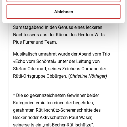
nehmen durften. Insgesamt kamen rund 100
Ablehnen
Gäste, darunter eine Anzahl Ehrengäste (inkl.
Sponsoren) an diesem ausgebuchten
Samstagabend in den Genuss eines leckeren
Nachtessens aus der Küche des Herdern-Wirts
Pius Furrer und Team.
Musikalisch umrahmt wurde der Abend vom Trio
«Echo vom Schöntal» unter der Leitung von
Stefan Odermatt, seines Zeichens Obmann der
Rütli-Ortsgruppe Obbürgen. (
Christine Nöthiger)
* Die so gekennzeichneten Gewinner beider
Kategorien erhielten einen der begehrten,
gerahmten Rütli-schütz-Scherenschnitte des
Beckenrieder Aktivschützen Paul Waser,
seinerseits ein „mit-Becher-Rütlischütze“.