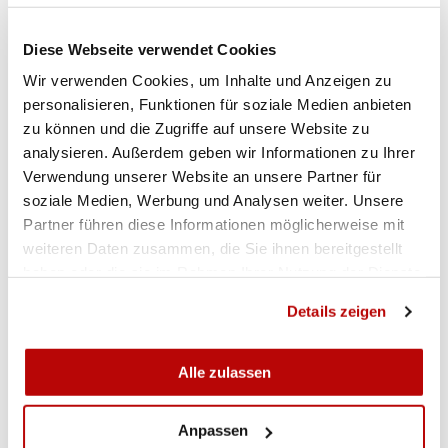
Diese Webseite verwendet Cookies
Spezieller Dank geht auch an den Schiessleiter
Sepp Risi (s.o. mit Becher), der nebst dem
Wir verwenden Cookies, um Inhalte und Anzeigen zu
Schiessen eines super Resultats auch den Rest
personalisieren, Funktionen für soziale Medien anbieten
des Tages im Einsatz war, pünktlich die Ranglisten
zu können und die Zugriffe auf unsere Website zu
analysieren. Außerdem geben wir Informationen zu Ihrer
zur Verfügung stellte und das spannende
Verwendung unserer Website an unsere Partner für
Absenden am Abend durchführte, und seinerseits
soziale Medien, Werbung und Analysen weiter. Unsere
seinen vielen Helfern dankte – vor allem dem Chef
Partner führen diese Informationen möglicherweise mit
Rechnungsbüro Beat Niederberger (Büren-
weiteren Daten zusammen, die Sie ihnen bereitgestellt
Oberdorf) und den in der Resultaterfassung
haben oder die sie im Rahmen Ihrer Nutzung der Dienste
eingeteilten Peter von Flüe und Franz Blättler
gesammelt haben.
(beide Ennetbürgen). Auch OK-Präsident Alois
Details zeigen
Barmettler hielt mit Dank nicht zurück, ebenso wie
Rütli-Sektion Nidwalden Präsident Rolf Amstad
Alle zulassen
(Beckenried). Gelobt wurden auch die beiden
jungen, sehr aktiven Los-Verkäufer, dank denen
Anpassen
viele weitere Gäste Gewinne mit nachhause