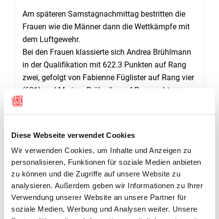
Am späteren Samstagnachmittag bestritten die
Frauen wie die Männer dann die Wettkämpfe mit
dem Luftgewehr.
Bei den Frauen klassierte sich Andrea Brühlmann
in der Qualifikation mit 622.3 Punkten auf Rang
zwei, gefolgt von Fabienne Füglister auf Rang vier
(621) und Myriam Brühwiler auf Rang acht
(619.2). Nadja Kübler klassierte sich auf dem 14.
Rang (613.1).
Diese Webseite verwendet Cookies
Im Finale dann legten Brühwiler und Füglister ein
Wir verwenden Cookies, um Inhalte und Anzeigen zu
Brikett drauf: Die beiden Schweizerinnen liessen
personalisieren, Funktionen für soziale Medien anbieten
die Konkurrenz hinter sich und lieferten sich ein
zu können und die Zugriffe auf unsere Website zu
hart umkämpftes Duell: Am Schluss hatte
analysieren. Außerdem geben wir Informationen zu Ihrer
Brühwyler die Nase vorn (248.3) und sicherte sich
Verwendung unserer Website an unsere Partner für
Gold mit 2.9 Punkten Vorsprung auf ihre
soziale Medien, Werbung und Analysen weiter. Unsere
Teamkollegin. Andrea Brühlmann musste sich mit