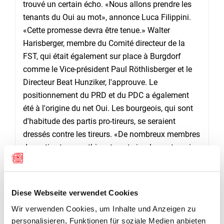
trouvé un certain écho. «Nous allons prendre les
tenants du Oui au mot», annonce Luca Filippini.
«Cette promesse devra être tenue.» Walter
Harisberger, membre du Comité directeur de la
FST, qui était également sur place à Burgdorf
comme le Vice-président Paul Röthlisberger et le
Directeur Beat Hunziker, l'approuve. Le
positionnement du PRD et du PDC a également
été à l'origine du net Oui. Les bourgeois, qui sont
d'habitude des partis pro-tireurs, se seraient
dressés contre les tireurs. «De nombreux membres
de partis et sympathisants ont simplement repris
leurs paroles sans s'informer en détail sur la loi
sur les armes.»
Diese Webseite verwendet Cookies
Luca Filippini a toutefois pu célébrer un succès en
ce dimanche de votation. A 14 heures, un premier
Wir verwenden Cookies, um Inhalte und Anzeigen zu
canton s'est définitivement coloré en rouge sur la
personalisieren, Funktionen für soziale Medien anbieten