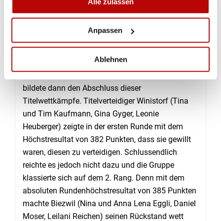
Alle zulassen
Silber ging an Simon Zellweger (Balsthal-Klus),
während der Bruder von Tina, Tim Kaufmann
während des ganzen Finals in Führung lag und
Anpassen
somit nicht nur Gold gewann, sondern auch seinen
Vorjahrestitel verteidigen konnte.
Ablehnen
Der Gruppenwettkampf, ausgetragen am Sonntag,
bildete dann den Abschluss dieser
Titelwettkämpfe. Titelverteidiger Winistorf (Tina
und Tim Kaufmann, Gina Gyger, Leonie
Heuberger) zeigte in der ersten Runde mit dem
Höchstresultat von 382 Punkten, dass sie gewillt
waren, diesen zu verteidigen. Schlussendlich
reichte es jedoch nicht dazu und die Gruppe
klassierte sich auf dem 2. Rang. Denn mit dem
absoluten Rundenhöchstresultat von 385 Punkten
machte Biezwil (Nina und Anna Lena Eggli, Daniel
Moser, Leilani Reichen) seinen Rückstand wett