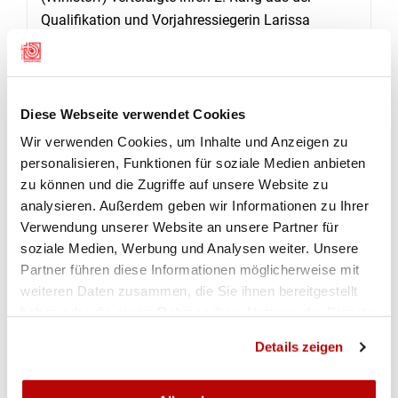
Qualifikation und Vorjahressiegerin Larissa
Donatiello (Gretzenbach) gewann auch in diesem
Jahr und verteidigte somit ihren Titel mit Erfolg.
Nach der Qualifikation in der Kat. A1 (U19/U21,
Diese Webseite verwendet Cookies
mit Lizenz) trennten den ersten vom letzten der
Wir verwenden Cookies, um Inhalte und Anzeigen zu
Finalberechtigten nur fünf Punkte, d. h. auch hier
personalisieren, Funktionen für soziale Medien anbieten
war die Ausgangslage sehr spannend. Dabei
zu können und die Zugriffe auf unsere Website zu
erreichten Florian Pfister (Obergösgen) und Tim
analysieren. Außerdem geben wir Informationen zu Ihrer
Kaufmann (Winistorf) je 190 Punkte. Ähnlich wie
Verwendung unserer Website an unsere Partner für
im anderen Final setzten sich am Schluss die
soziale Medien, Werbung und Analysen weiter. Unsere
routiniertesten Junioren durch und erreichten die
Partner führen diese Informationen möglicherweise mit
begehrten Podestplätze. Während der Führende
weiteren Daten zusammen, die Sie ihnen bereitgestellt
aus der Qualifikation, Florian Pfister auf den
haben oder die sie im Rahmen Ihrer Nutzung der Dienste
gesammelt haben.
vierten Rang zurückfiel, steigerte sich Tina
Details zeigen
Kaufmann (Winistorf), die den letzten Finalplatz
erobert hatte, und gewann die Broncemedaille.