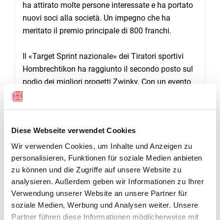
ha attirato molte persone interessate e ha portato
nuovi soci alla società. Un impegno che ha
meritato il premio principale di 800 franchi.
Il «Target Sprint nazionale» dei Tiratori sportivi
Hombrechtikon ha raggiunto il secondo posto sul
podio dei migliori progetti Zwinky. Con un evento
di tiro per il pubblico e una competizione, l'evento
è stato giudicato come la migliore pubblicità per la
nuova disciplina del target sprint. Oltre alla parte
Diese Webseite verwendet Cookies
sportiva, i tiratori sportivi zurighesi hanno persino
prodotto la loro rivista della festa e hanno
Wir verwenden Cookies, um Inhalte und Anzeigen zu
personalisieren, Funktionen für soziale Medien anbieten
organizzato un intrattenimento serale. In cambio,
zu können und die Zugriffe auf unsere Website zu
hanno potuto migliorare le casse della loro società
analysieren. Außerdem geben wir Informationen zu Ihrer
con 600 franchi.
Verwendung unserer Website an unsere Partner für
Anche gli Stadtschützen Langenthal hanno
soziale Medien, Werbung und Analysen weiter. Unsere
Partner führen diese Informationen möglicherweise mit
ricevuto un premio per l'impegno speciale nel