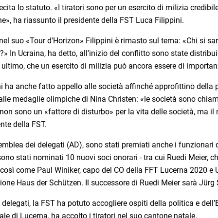
cita lo statuto. «I tiratori sono per un esercito di milizia credib
», ha riassunto il presidente della FST Luca Filippini.
el suo «Tour d'Horizon» Filippini è rimasto sul tema: «Chi si sa
» In Ucraina, ha detto, all'inizio del conflitto sono state distrib
ultimo, che un esercito di milizia può ancora essere di importan
ni ha anche fatto appello alle società affinché approfittino della 
alle medaglie olimpiche di Nina Christen: «le società sono chiamat
non sono un «fattore di disturbo» per la vita delle società, ma il
nte della FST.
emblea dei delegati (AD), sono stati premiati anche i funzionari 
sono stati nominati 10 nuovi soci onorari - tra cui Ruedi Meier, 
 così come Paul Winiker, capo del CO della FFT Lucerna 2020 e Ue
one Haus der Schützen. Il successore di Ruedi Meier sarà Jürg Sch
i delegati, la FST ha potuto accogliere ospiti della politica e de
le di Lucerna, ha accolto i tiratori nel suo cantone natale.