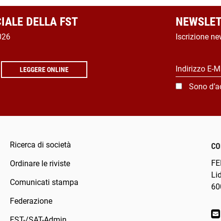
CIALE DELLA FST
NEWSLET
026
Iscrizione ne
Indirizzo E-M
LEGGERE ONLINE
Sono d’a
Ricerca di società
CO
FE
Ordinare le riviste
Li
Comunicati stampa
60
Federazione
FST-/SAT-Admin