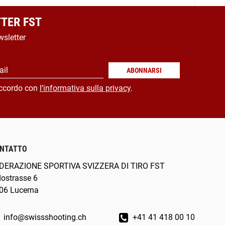
TER FST
wsletter
ail
ABONNARSI
ccordo con
l’informativa sulla privacy
.
NTATTO
DERAZIONE SPORTIVA SVIZZERA DI TIRO FST
dostrasse 6
06 Lucerna
info@swissshooting.ch
+41 41 418 00 10