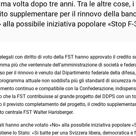
rima volta dopo tre anni. Tra le altre cose, 
ito supplementare per il rinnovo della ban
 alla possibile iniziativa popolare «Stop F-
elegati con diritto di voto della FST hanno approvato il credito 
ma più che ventennale dell'amministrazione di società e federaz
so per il rinnovo è venuto dal Dipartimento federale della difesa, 
Il programma attuale non soddisfa più gli standard di sicurezza rich
mento continuo e compatibile con la Confederazione, indispensabi
o che la FST contribuisse al grande progetto del DDPS con un tota
o il previsto completamento del progetto, il credito supplementa
o centrale FST Walter Harisberger.
ati hanno anche votato «No» alla possibile iniziativa popolare 
tiene lo Stato: «Si batte per una Svizzera libera, democratica e 