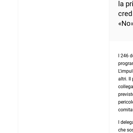
la p
cred
«No»
I 246 d
program
L'impul
altri. 
collega
previst
pericol
comitat
I deleg
che sos