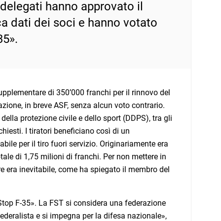
i delegati hanno approvato il
ca dati dei soci e hanno votato
35».
supplementare di 350’000 franchi per il rinnovo del
ione, in breve ASF, senza alcun voto contrario.
della protezione civile e dello sport (DDPS), tra gli
iesti. I tiratori beneficiano così di un
le per il tiro fuori servizio. Originariamente era
le di 1,75 milioni di franchi. Per non mettere in
re era inevitabile, come ha spiegato il membro del
«Stop F-35». La FST si considera una federazione
federalista e si impegna per la difesa nazionale»,