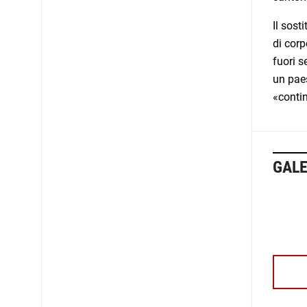
Il sost
di corp
fuori s
un paes
«contin
GALE