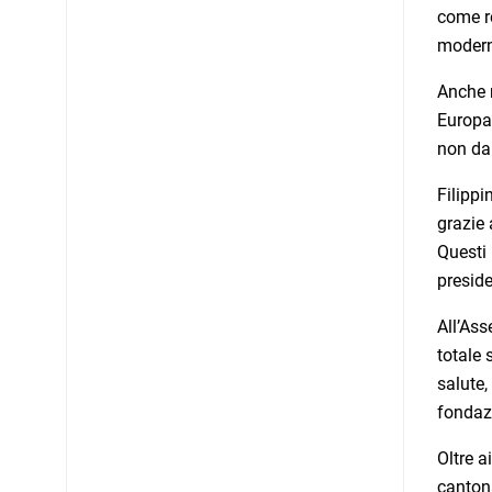
come re
moderne
Anche n
Europa?
non da 
Filippi
grazie 
Questi 
preside
All’Ass
totale 
salute,
fondazi
Oltre a
cantona