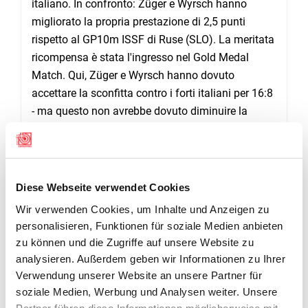
italiano. In confronto: Züger e Wyrsch hanno
migliorato la propria prestazione di 2,5 punti
rispetto al GP10m ISSF di Ruse (SLO). La meritata
ricompensa è stata l'ingresso nel Gold Medal
Match. Qui, Züger e Wyrsch hanno dovuto
accettare la sconfitta contro i forti italiani per 16:8
- ma questo non avrebbe dovuto diminuire la
giustificata gioia per la medaglia d'argento.
Il team SUI 2 con Annina Tomschett e Sandro
Greuter si è piazzato al 20° posto con un totale di
622,3 punti.
Diese Webseite verwendet Cookies
Wir verwenden Cookies, um Inhalte und Anzeigen zu
personalisieren, Funktionen für soziale Medien anbieten
RESULTATE
zu können und die Zugriffe auf unsere Website zu
analysieren. Außerdem geben wir Informationen zu Ihrer
Verwendung unserer Website an unsere Partner für
Pistole 10m Männer Qualifikation
soziale Medien, Werbung und Analysen weiter. Unsere
Partner führen diese Informationen möglicherweise mit