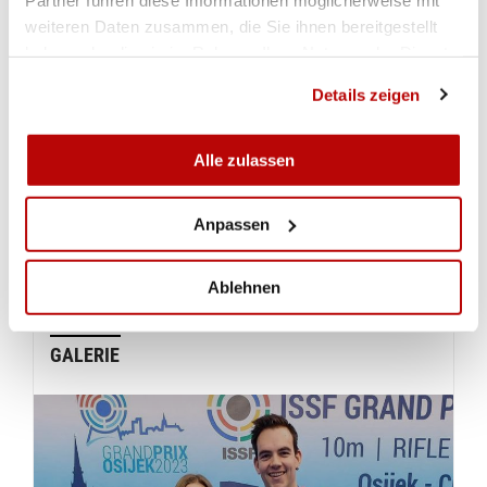
weiteren Daten zusammen, die Sie ihnen bereitgestellt
Pistole 10m Männer Ranking Match
haben oder die sie im Rahmen Ihrer Nutzung der Dienste
gesammelt haben.
Pistole 10m Männer Gold Medal Match
Details zeigen
Gewehr 10m Mixed Qualifikation
Alle zulassen
Gewehr 10m Mixed Gold Medal Match
Anpassen
Pistole 10m Frauen Qualifikation
Ablehnen
GALERIE