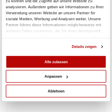
zu können und die Zugriffe auf unsere Website zu
analysieren. Außerdem geben wir Informationen zu Ihrer
Verwendung unserer Website an unsere Partner für
ALLA GALLERIA
soziale Medien, Werbung und Analysen weiter. Unsere
Partner führen diese Informationen möglicherweise mit
weiteren Daten zusammen, die Sie ihnen bereitgestellt
JIWK LUZERN
RESULTATE 1. WETTKAMPFTAG
haben oder die sie im Rahmen Ihrer Nutzung der Dienste
gesammelt haben.
Details zeigen
Gewehr 10m Juniorinnen Qualifikation
Alle zulassen
Gewehr 10m Juniorinnen Final
Anpassen
Pistole 25m Juniorinnen Qualifikation
Ablehnen
Pistole 25m Juniorinnen Final