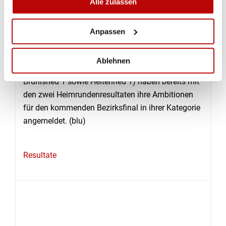
Alle zulassen
Alterswil 2 (beide 143 Punkte) gefolgt von zehn
Schützen mit 142 Punkten.
Anpassen
Am nächsten Samstag findet der Final der
Kategorie E in Plaffeien statt. Die letztjährigen
Ablehnen
Medaillengewinner (St. Ursen 1, Plaffeien-
Brünisried 1 sowie Heitenried 1) haben bereits mit
den zwei Heimrundenresultaten ihre Ambitionen
für den kommenden Bezirksfinal in ihrer Ka­tegorie
angemeldet. (blu)
Resultate