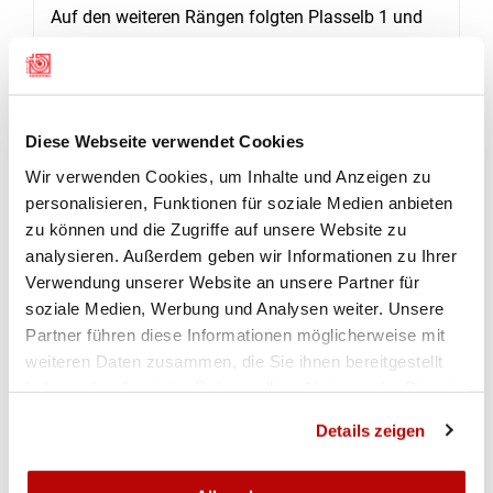
Auf den weiteren Rängen folgten Plasselb 1 und
Heitenried 1 (beide je 671 Punkte) und Alterswil 1
(668 Punkte) sowie weitere sechszehn Gruppen.
Im Endfinal liessen sich die fünf Schützen von
Diese Webseite verwendet Cookies
Wünnewil-Flamatt 1, Mario Brülhart (138
Wir verwenden Cookies, um Inhalte und Anzeigen zu
Punkte), Josef Neuhaus (142 Punkte), Emil
personalisieren, Funktionen für soziale Medien anbieten
Pfamatter (138 Punkte), Daniel Rappo (135
zu können und die Zugriffe auf unsere Website zu
Punkte) und Marcel Rohrbasser (134 Punkte) „die
analysieren. Außerdem geben wir Informationen zu Ihrer
Butter nicht mehr vom Brot wegneh­men“ und
Verwendung unserer Website an unsere Partner für
siegten überlegen mit sehr guten 687 Punkten vor
soziale Medien, Werbung und Analysen weiter. Unsere
dem Quintett St. Ursen 1, das 680 Punkte erzielte.
Partner führen diese Informationen möglicherweise mit
Dramatik pur um den Kampf der Bronzemedaille.
weiteren Daten zusammen, die Sie ihnen bereitgestellt
Heitenried 2 verwies mit dem letzten Schuss
haben oder die sie im Rahmen Ihrer Nutzung der Dienste
Alterswil 2 auf den undankbaren vierten Rang.
gesammelt haben.
Details zeigen
Die besten Einzelresultate des Tages erzielten:
Dionys Dietrich, Heitenried 2 und Walter Lerch,