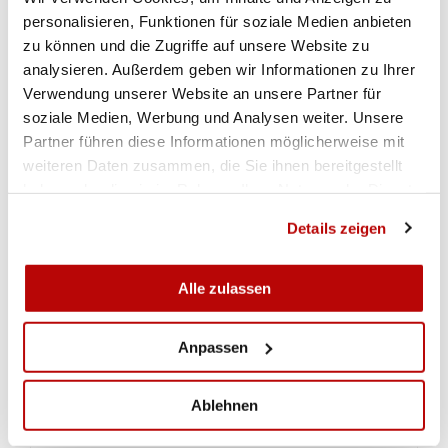
vier Nationen (D, A, CH, LUX) als die «inoffizielle
personalisieren, Funktionen für soziale Medien anbieten
Europameisterschaft des dynamischen
zu können und die Zugriffe auf unsere Website zu
analysieren. Außerdem geben wir Informationen zu Ihrer
Polizeischiessens».
Verwendung unserer Website an unsere Partner für
Das Kristallschiessen wurde von der
soziale Medien, Werbung und Analysen weiter. Unsere
Schiesssektion der Kapo Luzern ins Leben
Partner führen diese Informationen möglicherweise mit
gerufen und fand 2003 erstmals statt – in der
weiteren Daten zusammen, die Sie ihnen bereitgestellt
Kiesgrube des DSV 357 im luzernischen
haben oder die sie im Rahmen Ihrer Nutzung der Dienste
Eschenbach und mit 47 Angehörigen nationaler
gesammelt haben.
Polizeikorps.
Details zeigen
2005 wurde die Kategorie «Damen» eingeführt
– mit eigener Wertung.
Alle zulassen
2011 entführten die Frauen der Polizei
Niederösterreich den kleinen Kristall nach
Anpassen
Österreich. Diesen Erfolg wiederholten sie 2012
und 2015.
Ablehnen
2013 und 2014 fand der Event im
Trainingszentrum Aabach der Interkantonalen