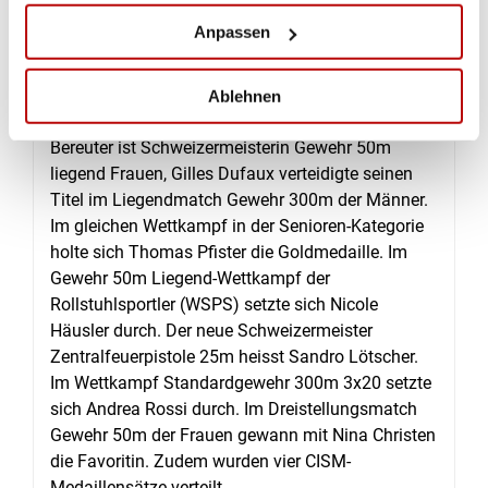
SPORT POPULAIRE
| 04.09.19
Anpassen
SM THUN, 4. TAG
Am vierten Tag der Schweizermeisterschaften in
Ablehnen
Thun sind elf Entscheidungen gefallen. Bettina
Bereuter ist Schweizermeisterin Gewehr 50m
liegend Frauen, Gilles Dufaux verteidigte seinen
Titel im Liegendmatch Gewehr 300m der Männer.
Im gleichen Wettkampf in der Senioren-Kategorie
holte sich Thomas Pfister die Goldmedaille. Im
Gewehr 50m Liegend-Wettkampf der
Rollstuhlsportler (WSPS) setzte sich Nicole
Häusler durch. Der neue Schweizermeister
Zentralfeuerpistole 25m heisst Sandro Lötscher.
Im Wettkampf Standardgewehr 300m 3x20 setzte
sich Andrea Rossi durch. Im Dreistellungsmatch
Gewehr 50m der Frauen gewann mit Nina Christen
die Favoritin. Zudem wurden vier CISM-
Medaillensätze verteilt.