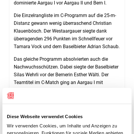
dominierte Aargau I vor Aargau II und Bern I.
Die Einzelrangliste im C-Programm auf die 25-m-
Distanz gewann wenig überraschend Christian
Klauenbösch. Der Westaargauer siegte dank
überragenden 296 Punkten im Schnellfeuer vor
Tamara Vock und dem Baselbieter Adrian Schaub.
Das gleiche Programm absolvierten auch die
Nachwuchsschützen. Dabei siegte der Baselbieter
Silas Wehrli vor der Bernerin Esther Wälti. Der
Teamtitel im C-Match ging an Aargau I mit
Klauenbösch, Vock und Bernhard Kayser vor
Baselland mit Schaub, Sandro Lötscher und Joel
Kym.
(Wolfgang Rytz)
Diese Webseite verwendet Cookies
Wir verwenden Cookies, um Inhalte und Anzeigen zu
NORDWESTSCHWEIZER STÄNDEMATCH IN THUN
personalisieren, Funktionen für soziale Medien anbieten