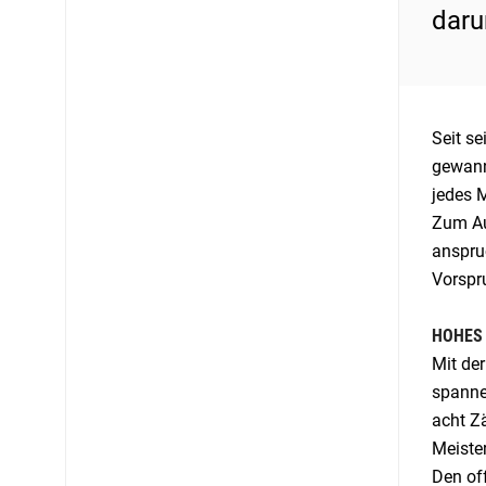
daru
Seit s
gewann 
jedes M
Zum Auf
anspru
Vorspr
HOHES
Mit der
spanne
acht Zä
Meiste
Den of