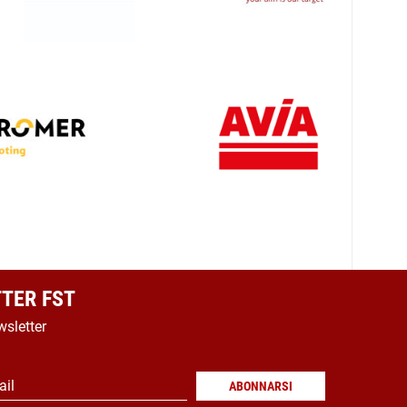
TER FST
wsletter
ail
ABONNARSI