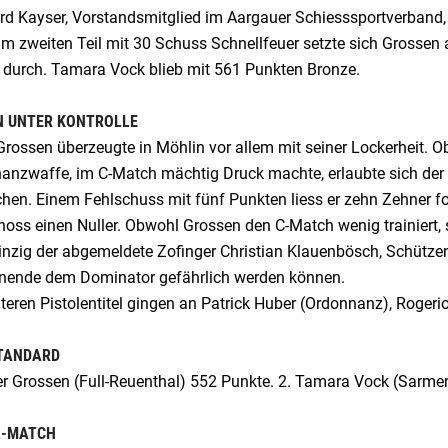
rd Kayser, Vorstandsmitglied im Aargauer Schiesssportverband,
Im zweiten Teil mit 30 Schuss Schnellfeuer setzte sich Grossen
 durch. Tamara Vock blieb mit 561 Punkten Bronze.
N UNTER KONTROLLE
Grossen überzeugte in Möhlin vor allem mit seiner Lockerheit. Ob
anzwaffe, im C-Match mächtig Druck machte, erlaubte sich der F
hen. Einem Fehlschuss mit fünf Punkten liess er zehn Zehner f
hoss einen Nuller. Obwohl Grossen den C-Match wenig trainiert,
Einzig der abgemeldete Zofinger Christian Klauenbösch, Schützen
ende dem Dominator gefährlich werden können.
teren Pistolentitel gingen an Patrick Huber (Ordonnanz), Rogeri
STANDARD
ter Grossen (Full-Reuenthal) 552 Punkte. 2. Tamara Vock (Sarm
A-MATCH