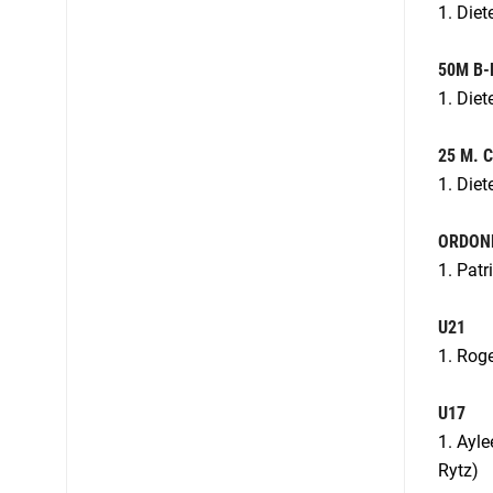
1. Die
50M B
1. Diet
25 M. 
1. Diet
ORDON
1. Patr
U21
1. Roge
U17
1. Ayl
Rytz)