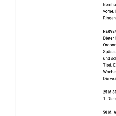
Bernha
vorne. 
Ringen
NERVE
Dieter 
Ordonn
Spässc
und sc
Titel. 
Wochen
Die wei
25 M 
1. Die
50 M. 