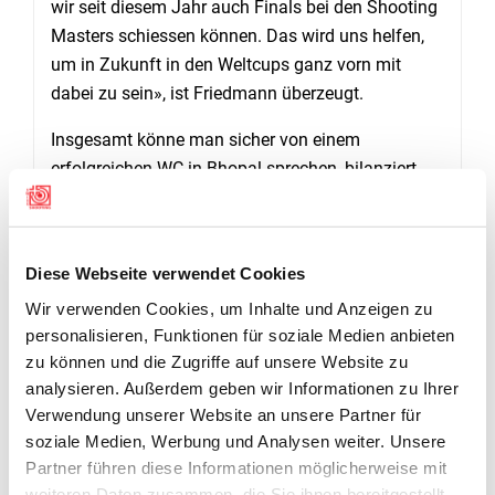
wir seit diesem Jahr auch Finals bei den Shooting
Masters schiessen können. Das wird uns helfen,
um in Zukunft in den Weltcups ganz vorn mit
dabei zu sein», ist Friedmann überzeugt.
Insgesamt könne man sicher von einem
erfolgreichen WC in Bhopal sprechen, bilanziert
der Delegationsleiter: «Wir haben 5
Finalteilnahmen erreicht und eine Medaille
gewonnen! Diese Erfahrungen sind für die Athleten
Diese Webseite verwendet Cookies
unbezahlbar.» Über Pistolenschütze Jason Solari
Wir verwenden Cookies, um Inhalte und Anzeigen zu
brauche man nicht viel zu sagen. Es sei einfach
personalisieren, Funktionen für soziale Medien anbieten
phantastisch, wie er seinen Job erledige. «Das
zu können und die Zugriffe auf unsere Website zu
macht Lust auf mehr und es ist nur eine Frage der
analysieren. Außerdem geben wir Informationen zu Ihrer
Zeit, bis er den Bann des vierten Platzes bricht», so
Verwendung unserer Website an unsere Partner für
Friedemann.
soziale Medien, Werbung und Analysen weiter. Unsere
Partner führen diese Informationen möglicherweise mit
Im Gewehrbereich sei es wichtig gewesen, erneut
weiteren Daten zusammen, die Sie ihnen bereitgestellt