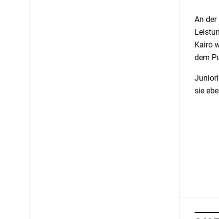
An der
Leistu
Kairo 
dem Pu
Junior
sie eb