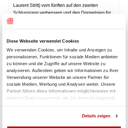
Laurent Stritt) vom fünften auf den zweiten
Schlussrang verbessern und den Doppelsieg für
die „Schmittener“ mit 1106 Punkten sichern.
Bronze ging mit einem Punkt weniger an das
Quartett von Bulle-Grevîere I (Laurent Beaud,
Diese Webseite verwendet Cookies
Marc Carillo, Samuel Grangier, Lucas Jaquet).
Wir verwenden Cookies, um Inhalte und Anzeigen zu
Als bester Einzelschütze und beste Juniorin
personalisieren, Funktionen für soziale Medien anbieten
dieses Gruppenmeisterschafts­finals wurden
zu können und die Zugriffe auf unsere Website zu
Gregory Emmenegger mit 293 Punkten und
analysieren. Außerdem geben wir Informationen zu Ihrer
Jessica Waeber (276 Punkte) aus­gezeichnet.
Verwendung unserer Website an unsere Partner für
soziale Medien, Werbung und Analysen weiter. Unsere
(Ueli Blatti)
Partner führen diese Informationen möglicherweise mit
weiteren Daten zusammen, die Sie ihnen bereitgestellt
haben oder die sie im Rahmen Ihrer Nutzung der Dienste
gesammelt haben.
Details zeigen