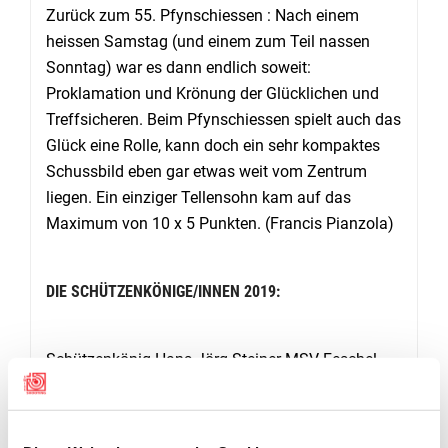
Zurück zum 55. Pfynschiessen : Nach einem
heissen Samstag (und einem zum Teil nassen
Sonntag) war es dann endlich soweit:
Proklamation und Krönung der Glücklichen und
Treffsicheren. Beim Pfynschiessen spielt auch das
Glück eine Rolle, kann doch ein sehr kompaktes
Schussbild eben gar etwas weit vom Zentrum
liegen. Ein einziger Tellensohn kam auf das
Maximum von 10 x 5 Punkten. (Francis Pianzola)
DIE SCHÜTZENKÖNIGE/INNEN 2019:
Schützenkönig Hans-Jörg Steiner MSV Feschel-
Guttet 50
Vizekönig Roland Heinzmann Visp-Eyholz 49
3. Rang Damian Ritler Visp-Eyholz 49