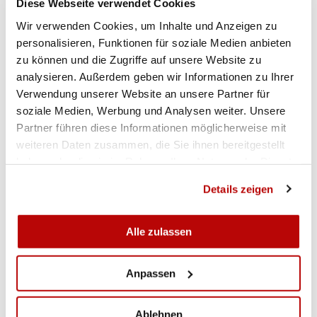
Diese Webseite verwendet Cookies
Beste Dame Sandra Mazotti Visp-Eyholz 49
Wir verwenden Cookies, um Inhalte und Anzeigen zu
Bester Veteran Hans-Jörg Steiner MSV Feschel
personalisieren, Funktionen für soziale Medien anbieten
Guttet 50
zu können und die Zugriffe auf unsere Website zu
Bester Junior Fabian Trachsel Frutigland-Schützen
analysieren. Außerdem geben wir Informationen zu Ihrer
48
Verwendung unserer Website an unsere Partner für
Beste Damengruppe Baltschieder 220/250
soziale Medien, Werbung und Analysen weiter. Unsere
Beste Jungschützengruppe Frutigland Schützen
Partner führen diese Informationen möglicherweise mit
208/250
weiteren Daten zusammen, die Sie ihnen bereitgestellt
Schützenkönig Pistole Roland Heinzmann Visp-
haben oder die sie im Rahmen Ihrer Nutzung der Dienste
Eyholz 47
gesammelt haben.
Details zeigen
Schützenkönigin Armbrust Olivia Spahr Frutigland
58/60
Beste Gruppe Stammvereine Turtmann Tennen
Alle zulassen
229/250
Beste kantonale Gruppe Visp - Sport A1 234/250
Anpassen
Beste ausserkantonale Gruppe Frutigland
Elsigbach 229/250
Ablehnen