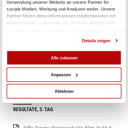
Verwendung unserer Website an unsere Partner für
ordentliches Resultat und wurde gute Neunte, nur
soziale Medien, Werbung und Analysen weiter. Unsere
1.2 Punkte fehlten zum Sprung unter die besten
Partner führen diese Informationen möglicherweise mit
Acht. Muriel Züger, die gestern mit Rang sieben
weiteren Daten zusammen, die Sie ihnen bereitgestellt
beste Schweizer Lufgewehr-Schützin wurde, kam
haben oder die sie im Rahmen Ihrer Nutzung der Dienste
heute nicht in die Gänge und beendete den
gesammelt haben.
Details zeigen
Wettkampf mit 609.4 Punkten als
Tabellenschlusslicht.
(cpe)
Alle zulassen
Anpassen
Ablehnen
RESULTATE, 3. TAG