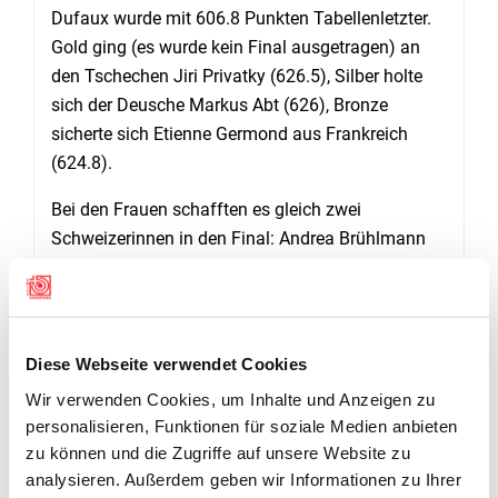
Dufaux wurde mit 606.8 Punkten Tabellenletzter.
Gold ging (es wurde kein Final ausgetragen) an
den Tschechen Jiri Privatky (626.5), Silber holte
sich der Deusche Markus Abt (626), Bronze
sicherte sich Etienne Germond aus Frankreich
(624.8).
Bei den Frauen schafften es gleich zwei
Schweizerinnen in den Final: Andrea Brühlmann
schoss 624.1 Punkte, was Rang vier in der
Qualifikation ergab, dicht gefolgt von Fabienne
Füglistger auf Ranf fünf mit gerade mal zwei
Zehntel Rückstand. Im Finale dann sollte es nicht
Diese Webseite verwendet Cookies
für den Sprung aufs Podest reichen: Brühlmann
Wir verwenden Cookies, um Inhalte und Anzeigen zu
wurde Sechste, Füglister folgt auf dem siebten
personalisieren, Funktionen für soziale Medien anbieten
Schlussrang.
zu können und die Zugriffe auf unsere Website zu
analysieren. Außerdem geben wir Informationen zu Ihrer
Chiara Leone zeigte mit 619.7 Punkten ein sehr