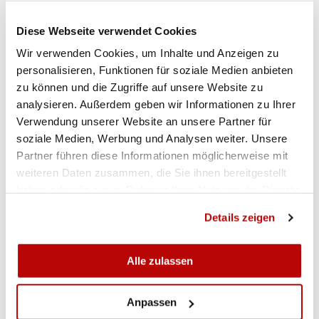
Stadtschützen Thun Pistole mit 1085 Punkten,
Diese Webseite verwendet Cookies
(135, 134, 141, 139, 128, 129, 139, 140). PS Trub
belegte mit 1079 Punkten, (136, 131, 132, 146,
Wir verwenden Cookies, um Inhalte und Anzeigen zu
133, 132, 127, 142) den zweiten Rang. Den dritten
personalisieren, Funktionen für soziale Medien anbieten
Rang belegte PS Huttwil mit 1076 Punkten, (145,
zu können und die Zugriffe auf unsere Website zu
analysieren. Außerdem geben wir Informationen zu Ihrer
132, 139, 134, 147, 137, 134, 108) vor den
Verwendung unserer Website an unsere Partner für
viertplatzierten RV Hindelbank mit 1070 Punkten.
soziale Medien, Werbung und Analysen weiter. Unsere
Den fünften Rang belegten die PS Uetendorf mit
Partner führen diese Informationen möglicherweise mit
1062 Punkten vor den PS Bätterkinden -
weiteren Daten zusammen, die Sie ihnen bereitgestellt
Jegenstorf mit 1061 Punkten auf dem sechsten
haben oder die sie im Rahmen Ihrer Nutzung der Dienste
Rang.
gesammelt haben.
Details zeigen
Das Tageshöchstresultat mit 579 Punkten erzielte
Alle zulassen
Christof Gerber, PS Huttwil, gefolgt von Hans-
Rudolf Schneider, PS Trub, mit 573- und Maria
Schafroth, RV Hindelbank, mit 563 Punkten.
Anpassen