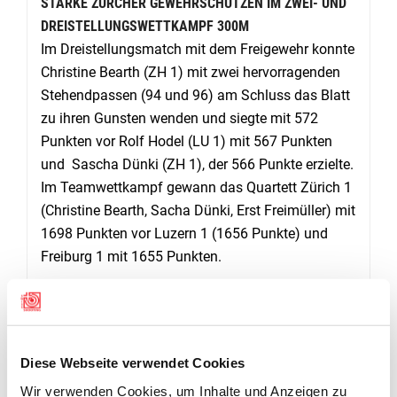
STARKE ZÜRCHER GEWEHRSCHÜTZEN IM ZWEI- UND
DREISTELLUNGSWETTKAMPF 300M
Im Dreistellungsmatch mit dem Freigewehr konnte
Christine Bearth (ZH 1) mit zwei hervorragenden
Stehendpassen (94 und 96) am Schluss das Blatt
zu ihren Gunsten wenden und siegte mit 572
Punkten vor Rolf Hodel (LU 1) mit 567 Punkten
und Sascha Dünki (ZH 1), der 566 Punkte erzielte.
Im Teamwettkampf gewann das Quar­tett Zürich 1
(Christine Bearth, Sacha Dünki, Erst Freimüller) mit
1698 Punkten vor Luzern 1 (1656 Punkte) und
Freiburg 1 mit 1655 Punkten.
Der Zweistellungsmatch (Standardgewehr)
gewann Thomas Kohler (BL 1) mit sehr guten 580
Punkten vor Stefan Pfaller (ZH 2, 579 Punkte) und
Diese Webseite verwendet Cookies
Marcel Ochsner (ZH 1, 575 Punkte). Im
Wir verwenden Cookies, um Inhalte und Anzeigen zu
Mannschaftswettkampf schwang Zürich 1