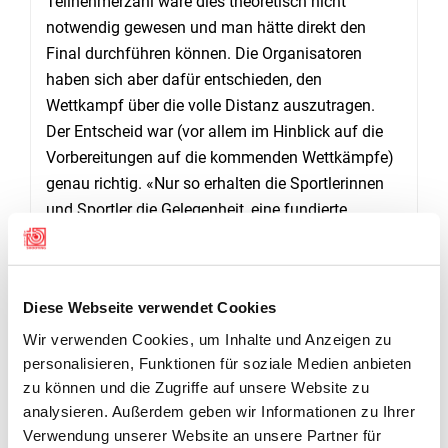
Teilnehmerzahl wäre dies theoretisch nicht
notwendig gewesen und man hätte direkt den
Final durchführen können. Die Organisatoren
haben sich aber dafür entschieden, den
Wettkampf über die volle Distanz auszutragen.
Der Entscheid war (vor allem im Hinblick auf die
Vorbereitungen auf die kommenden Wettkämpfe)
genau richtig. «Nur so erhalten die Sportlerinnen
und Sportler die Gelegenheit, eine fundierte
Standortbestimmung vornehmen zu können.»,
erklärte Gilgen den Entscheid.
ZIEL ERREICHT
Diese Webseite verwendet Cookies
Die Sportlerinnen und Sportler blicken auf einen
Wir verwenden Cookies, um Inhalte und Anzeigen zu
interessanten Wettkampf zurück. Das Ziel konnte -
personalisieren, Funktionen für soziale Medien anbieten
mit Ausnahme der Teilnehmerzahl und dem
zu können und die Zugriffe auf unsere Website zu
Umstand, dass es sich um eine reine Zürcher
analysieren. Außerdem geben wir Informationen zu Ihrer
Masters-Runde gehandelt hat - vollumfänglich
Verwendung unserer Website an unsere Partner für