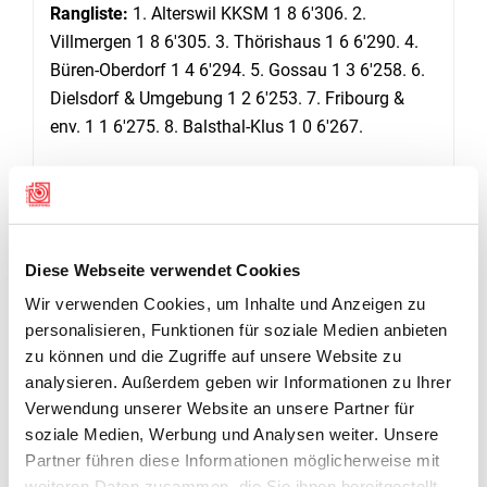
Rangliste:
1. Alterswil KKSM 1 8 6'306. 2.
Villmergen 1 8 6'305. 3. Thörishaus 1 6 6'290. 4.
Büren-Oberdorf 1 4 6'294. 5. Gossau 1 3 6'258. 6.
Dielsdorf & Umgebung 1 2 6'253. 7. Fribourg &
env. 1 1 6'275. 8. Balsthal-Klus 1 0 6'267.
Die weiteren Runden: 17. bis 26. Juni (5. Runde),
12. bis 21. August (6. Runde), 26. August bis 4.
September (7. Runde); Final sowie Auf-/Abstieg
NLA/B am Sonntag, 25. September, in
Diese Webseite verwendet Cookies
Schwadernau.
Wir verwenden Cookies, um Inhalte und Anzeigen zu
personalisieren, Funktionen für soziale Medien anbieten
zu können und die Zugriffe auf unsere Website zu
analysieren. Außerdem geben wir Informationen zu Ihrer
Verwendung unserer Website an unsere Partner für
RESULTATE
soziale Medien, Werbung und Analysen weiter. Unsere
Partner führen diese Informationen möglicherweise mit
weiteren Daten zusammen, die Sie ihnen bereitgestellt