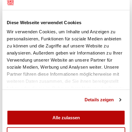
Anja Senti
, Jens BE, née en 1996
Michèle Bertschi
, Bubendorf BL, née en 2000
Diese Webseite verwendet Cookies
Wir verwenden Cookies, um Inhalte und Anzeigen zu
Fusil
300m Messieurs
personalisieren, Funktionen für soziale Medien anbieten
Gilles Dufaux
, Granges-Paccot FR, né en 1994
zu können und die Zugriffe auf unsere Website zu
Pascal Bachmann
, Wila ZH, né en 1996
analysieren. Außerdem geben wir Informationen zu Ihrer
Sandro Greuter
, Heiligkreuz SG, né en 1993
Verwendung unserer Website an unsere Partner für
soziale Medien, Werbung und Analysen weiter. Unsere
Partner führen diese Informationen möglicherweise mit
weiteren Daten zusammen, die Sie ihnen bereitgestellt
haben oder die sie im Rahmen Ihrer Nutzung der Dienste
gesammelt haben.
Details zeigen
Alle zulassen