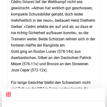
Cédric Grisoni lief der Wettkampf nicht wie
gewünscht. «Adrian hat wirklich gut geschossen,
kompakte Schussbilder gehabt, doch leider
mehrheitlich in der neun», bedauert Heidi Diethelm
Gerber. «Cédric erlebte ein auf und ab, so dass er
nie richtig Sicherheit aufbauen konnte», so die
Trainerin weiter. Beide Schützen reihten sich in der
hinteren Hälfte der Rangliste ein.
Gold ging an Ruslan Lunev (578-14x) aus
Aserbaidschan, Silber an den Deutschen Patrick
Meyer (576-11x) und Bronze an den Slowenen
Joze Ceper (572-12x).
Für lange Gesichter bleibt den Schweizern nicht
viel Zeit; an der WM in Kairo warten bereits die
nächsten Chancen für Jason Solari, Steve
Demierre und Adrian Schaub.