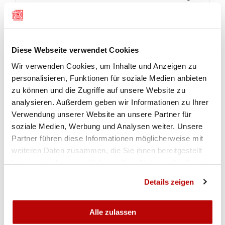
Frutigen beendete bereits die dritte Hauptrunde als
beste Gruppe. Gründlischwand FS 1 sicherte sich
Silber (668), Bronze ging an Därstettten FS 1
(657).
Diese Webseite verwendet Cookies
Wir verwenden Cookies, um Inhalte und Anzeigen zu
personalisieren, Funktionen für soziale Medien anbieten
RESULTATE
zu können und die Zugriffe auf unsere Website zu
analysieren. Außerdem geben wir Informationen zu Ihrer
Verwendung unserer Website an unsere Partner für
Final Feld A
soziale Medien, Werbung und Analysen weiter. Unsere
Partner führen diese Informationen möglicherweise mit
weiteren Daten zusammen, die Sie ihnen bereitgestellt
Final Feld D
haben oder die sie im Rahmen Ihrer Nutzung der Dienste
gesammelt haben.
Details zeigen
Final Feld E
Alle zulassen
PODESTFOTOS UND IMPRESSIONEN