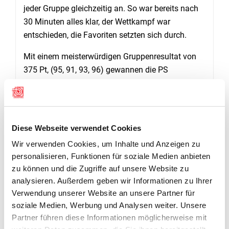
jeder Gruppe gleichzeitig an. So war bereits nach
30 Minuten alles klar, der Wettkampf war
entschieden, die Favoriten setzten sich durch.
Mit einem meisterwürdigen Gruppenresultat von
375 Pt, (95, 91, 93, 96) gewannen die PS
Schwarzenburg 1. Auf den Rängen folgten: PS
Rüschegg-Gambach 365 Pt.; PS Gürbetal 364 Pt.;
PS Huttwil 363 Pt.; Stadtsch. Thun 360 Pt.; PS
Kirchberg-Lyssach 358 Pt.; Rev. Schönbühl-
Diese Webseite verwendet Cookies
Urtenen 349 Pt. und PS Hasle-Rüegsau 349 Pt.
Wir verwenden Cookies, um Inhalte und Anzeigen zu
personalisieren, Funktionen für soziale Medien anbieten
Auch wenn es ein Gruppenwettkampf ist, dürfen
zu können und die Zugriffe auf unsere Website zu
die besonderen Höchstleistungen einzelner
analysieren. Außerdem geben wir Informationen zu Ihrer
Schützen erwähnt werden. Das
Verwendung unserer Website an unsere Partner für
Tageshöchstresultat erreichte mit 97 Pt. Stampfli
soziale Medien, Werbung und Analysen weiter. Unsere
Erich, PS Büren a. A., gefolgt von Hostettler Sarah,
Partner führen diese Informationen möglicherweise mit
PS Schwarzenburg, welche, und das zeugt von