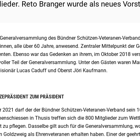
lieder. Reto Branger wurde als neues Vors
 Generalversammlung des Bündner Schützen-Veteranen-Verband
innen, alle über 60 Jahre, anwesend. Zentraler Mittelpunkt de
enten. Ebenso war das Gedenken an ihrem, im Oktober 2018 vers
oller Teil der Generalversammlung. Unter den Gästen waren Mart
visionär Lucas Caduff und Oberst Jöri Kaufmann.
ZEPRÄSIDENT ZUM PRÄSIDENT
r 2021 darf der der Bündner Schützen-Veteranen-Verband sein 100
nenschiessen in Thusis treffen sich die 800 Mitglieder zum We
t zu pflegen. Dasselbe gilt auch für die Generalversammlung, 
n Goldzweig als Ehrenveteranen erhalten haben. Einer der geehrt