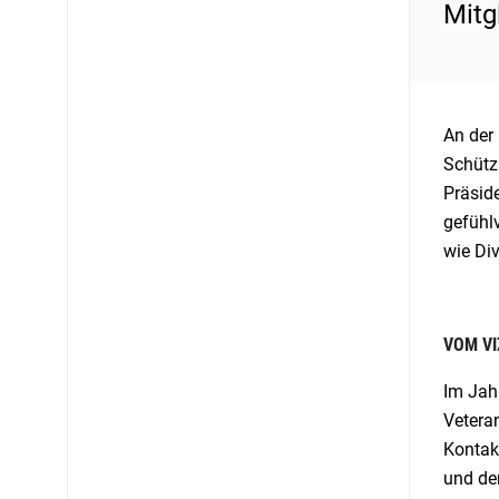
Mitg
An der
Schütz
Präsid
gefühlv
wie Di
VOM VI
Im Jah
Vetera
Kontak
und de