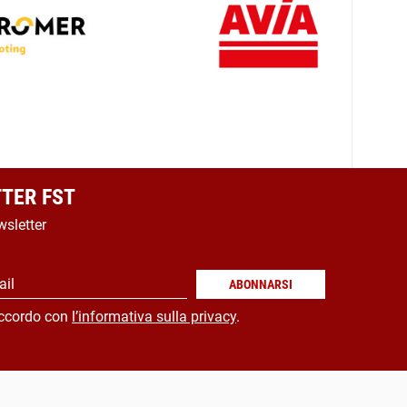
TER FST
wsletter
ail
ABONNARSI
ccordo con
l’informativa sulla privacy
.