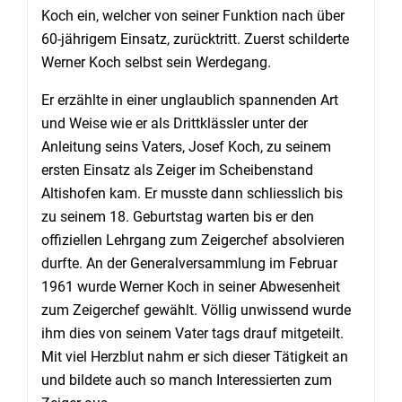
Koch ein
, welcher
von
seine
r
Funktion nach über
60-jährigem Einsatz,
zurücktritt.
Zuerst schilderte
Werner Koch selbst sein Werdegang.
Er erzählte in einer unglaublich spannenden Art
und Weise wie er als Drittklässler unter der
Anleitung seins Vaters, Josef Koch, zu seinem
ersten Einsatz als Zeiger im Scheibenstand
Altishofen kam. Er musste dann schliesslich bis
zu seinem 18. Geburtstag warten bis er den
offiziellen Lehrgang zum Zeigerchef absolvieren
durfte
.
A
n der Generalversammlung
im Februar
1961
wurde Werner Koch in seiner Abwesenheit
zum Zeigerchef gewählt. Völlig
unwissend
wurde
i
hm dies von seinem Vater
tags drauf
mitgeteilt.
Mit viel Herzblut nahm er sich dieser
Tätigkeit
an
und bildete auch so manch
I
nteressierten zum