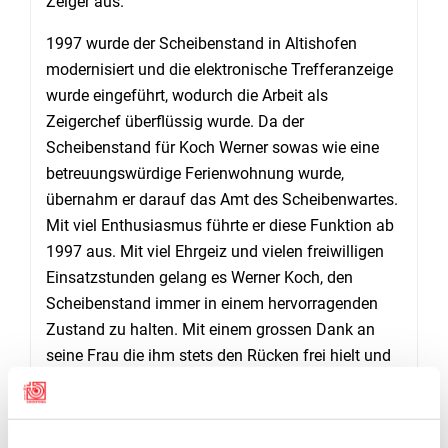
Zeiger aus.
1997 wurde der Scheibenstand in Altishofen
modernisiert und die elektronische Trefferanzeige
wurde
eingeführt, wodurch die Arbeit als
Zeigerchef überflüssig wurde. Da der
Scheibenstand für Koch Werner sowas wie eine
betreuungswürdige
Ferienwohnung wurde
,
übernahm er darauf das Amt des Scheibenwartes.
Mit viel Enthusiasmus
führte er diese Funktion ab
1997
aus.
Mit viel Ehrgeiz und vielen freiwilligen
Einsatzstunden gelang es Werner Koch
,
den
Scheibenstand immer in einem hervorragenden
Zustand zu halten. Mit einem grossen Dank an
seine Frau die
i
hm
stets
den Rücken frei hielt und
an all jene
,
die
i
hn
dabei
immer unterstützten
,
schloss er
schliesslich
seine Rede ab.