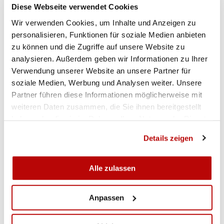
Mit einem grossen Applaus würdigte und
Diese Webseite verwendet Cookies
verdankte die Versammlung die Arbeit von Werner
Wir verwenden Cookies, um Inhalte und Anzeigen zu
Koch. Im Anschluss zollte der Präsident seinem
personalisieren, Funktionen für soziale Medien anbieten
demissionierten Funktionär den grössten Respekt
zu können und die Zugriffe auf unsere Website zu
für über sechs Jahrzehnte ehrenamtliche Arbeit für
analysieren. Außerdem geben wir Informationen zu Ihrer
die Sebastiansgesellschaft
Altishofen
–
Nebikon
,
Verwendung unserer Website an unsere Partner für
überreichte
i
hm Geschenke und verdankte
soziale Medien, Werbung und Analysen weiter. Unsere
nochmals sein Wirken. Nach diesem sehr
Partner führen diese Informationen möglicherweise mit
emotionalen Akt wurden noch die restlichen
weiteren Daten zusammen, die Sie ihnen bereitgestellt
Traktanden
besprochen
,
so unter anderem
auch
haben oder die sie im Rahmen Ihrer Nutzung der Dienste
das bevorstehende Standartenweihschiessen
vom
gesammelt haben.
Details zeigen
Juni 2019.
Der
OK
-
Präsident
,
Hans Bucher
,
konnte
zufrieden mitteilen
,
dass die Vorbereitungen auf
Alle zulassen
Kurs laufen.
Zu
m Abschluss dankte der Präsident den
Anpassen
Vereinsm
itgliedern für das Mitwirken und
wünschte allen eine
u
nfallfreie und erfolgreiche