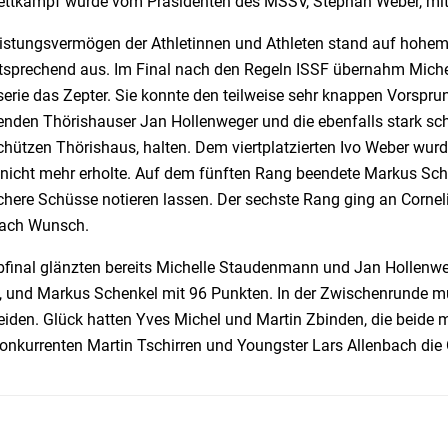
ettkampf wurde vom Präsidenten des MSSV, Stephan Weber, mit I
istungsvermögen der Athletinnen und Athleten stand auf hohem 
sprechend aus. Im Final nach den Regeln ISSF übernahm Mich
serie das Zepter. Sie konnte den teilweise sehr knappen Vorsp
nden Thörishauser Jan Hollenweger und die ebenfalls stark schi
hützen Thörishaus, halten. Dem viertplatzierten Ivo Weber wurd
h nicht mehr erholte. Auf dem fünften Rang beendete Markus Sch
here Schüsse notieren lassen. Der sechste Rang ging an Corneli
nach Wunsch.
bfinal glänzten bereits Michelle Staudenmann und Jan Hollenweg
, und Markus Schenkel mit 96 Punkten. In der Zwischenrunde 
eiden. Glück hatten Yves Michel und Martin Zbinden, die beide
Konkurrenten Martin Tschirren und Youngster Lars Allenbach die