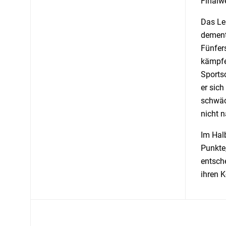
Finalw
Das Le
dement
Fünfer
kämpfe
Sportsc
er sic
schwäc
nicht 
Im Hal
Punkte
entsch
ihren 