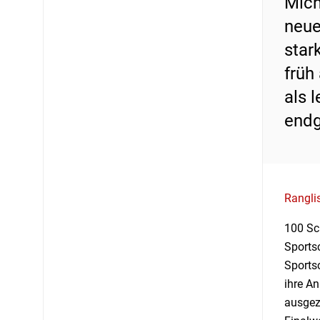
Mich
neue
star
früh
als 
endg
Rangli
100 Sc
Sportsc
Sports
ihre A
ausgez