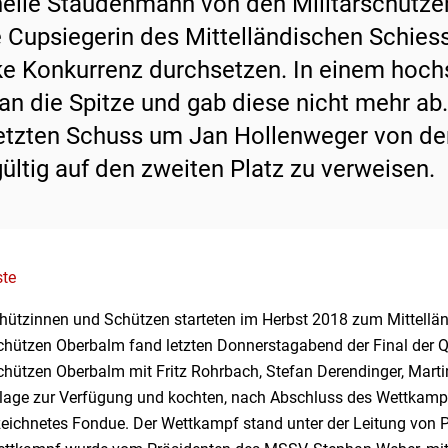
elle Staudenmann von den Militärschützen
 Cupsiegerin des Mittelländischen Schie
ke Konkurrenz durchsetzen. In einem hochs
 an die Spitze und gab diese nicht mehr ab.
letzten Schuss um Jan Hollenweger von d
ültig auf den zweiten Platz zu verweisen.
ste
hützinnen und Schützen starteten im Herbst 2018 zum Mittellä
hützen Oberbalm fand letzten Donnerstagabend der Final der Qual
chützen Oberbalm mit Fritz Rohrbach, Stefan Derendinger, Martin
nlage zur Verfügung und kochten, nach Abschluss des Wettkampfe
eichnetes Fondue. Der Wettkampf stand unter der Leitung von P