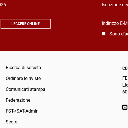
026
Iscrizione ne
Indirizzo E-M
LEGGERE ONLINE
Sono d’a
Ricerca di società
CO
FE
Ordinare le riviste
Li
Comunicati stampa
60
Federazione
FST-/SAT-Admin
Score