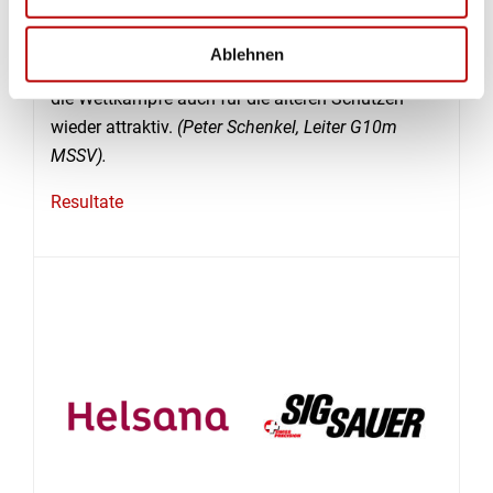
fanden den Weg in den 10 Meter Stand Frohe
Aussicht in Zollikofen. Dank dem Auflage
Ablehnen
Schiessen, es beteiligten sich 35 Schützen, werden
die Wettkämpfe auch für die älteren Schützen
wieder attraktiv.
(Peter Schenkel, Leiter G10m
MSSV).
Resultate