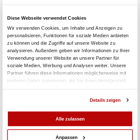
Die besten Resultate am Schlussmatch in
Zollikofen erzielten mit je 399 Punkten, Eduard
Diese Webseite verwendet Cookies
Buchmeier, Sportschützen Thörigen vor Markus
Wir verwenden Cookies, um Inhalte und Anzeigen zu
Häuselmann, 10 Meter Schützen Zollikofen. 398
personalisieren, Funktionen für soziale Medien anbieten
Punkte konnten sich Andreas Berger,
zu können und die Zugriffe auf unsere Website zu
Stadtschützen Burgdorf, und Hans-Peter
analysieren. Außerdem geben wir Informationen zu Ihrer
Zurbuchen, VSG Bramberg, notieren lassen.
Verwendung unserer Website an unsere Partner für
Überlegener Mittelländer Meister bei den Auflage
soziale Medien, Werbung und Analysen weiter. Unsere
Partner führen diese Informationen möglicherweise mit
Schützen wurde Andreas Berger, Stadtschützen
weiteren Daten zusammen, die Sie ihnen bereitgestellt
Burgdorf. Er siegte mit gesamthaft 2390 Punkten
haben oder die sie im Rahmen Ihrer Nutzung der Dienste
vor Hans-Peter Zurbuchen, VSG Bramberg, 2383
gesammelt haben.
Pt. und Hugo Sieber, Sportschützen Münsingen,
Details zeigen
der 2374 Punkte totalisierte.
Alle zulassen
Der Final- und Schlussmatch bildete den
Abschluss der Gruppenmeisterschaft G10m MSSV
Saison 2018/19. 117 Schützinnen und Schützen
Anpassen