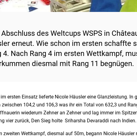
Abschluss des Weltcups WSPS in Châteaur
ler erneut. Wie schon im ersten schaffte s
 4. Nach Rang 4 im ersten Wettkampf, mus
rkummen diesmal mit Rang 11 begnügen.
 im ersten Einsatz lieferte Nicole Häusler eine Glanzleistung. I
zwischen 104,2 und 106,3 was ihr ein Total von 632,3 und Rang f
ffnauerin wiederum Zehner an Zehner und lag immer im Spitzentr
g vier zurück, Den Sieg holte Sriharsha Devaraddi nach Indien.
em zweiten Wettkampf, diesmal auf 50m, begann Nicole Häusler 