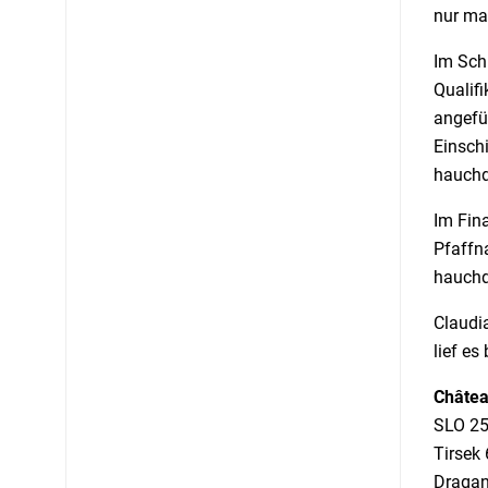
nur mag
Im Schl
Qualifi
angefü
Einschi
hauchd
Im Fina
Pfaffna
hauchd
Claudi
lief es
Châtea
SLO 252
Tirsek 
Dragan 