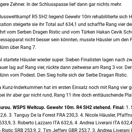
ere Zehner. In der Schlusspasse lief dann gar nichts mehr.
usswettkampf R5 SH2 liegend Gewehr 10m rehabilitierte sich Häu
kation steigerte sie ihr Total auf 634,1 und schaffte Rang vier d
hrt vom Serben Dragen Ristic und vom Türken Hakan Cevik Schus
essapparat nicht besser sein könnten, musste Häusler um den Fi
ünn über Rang 7.
l startete Häusler wieder super. Sieben Finalisten lagen nach zw
uer lag auf Rang vier, rückte dann zeitweise am Rang 3 vor. Der 
ünn vom Podest. Den Sieg holte sich der Serbe Dragan Ristic.
a Kunz-Inderkummen hat im ersten Einsatz noch mit Rang vier 
 bei ihr aber gar nicht rund, Rang 11 ihre doch enttäuschende Pla
urou. WSPS Weltcup. Gewehr 10m. R4 SH2 stehend. Final:
1. 
,6. 3. Tanguy De la Forest FRA 230,3. 4. Nicole Häusler, Pfaffnau
633,9, 3. Roberto Lazzaro ITA 632,6, 4. Andrea Liverani ITA 632,
Ristic SRB 253,9, 2. Tim Jeffery GBR 253,7, 3. Andrea Liverani IT