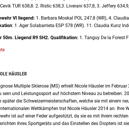
evik TUR 638,8. 2. Ristic 638,3. Liverani 637,8, 3. Jeffery 634,9,
ewehr VI liegend:
1. Barbara Moskal POL 247,8 (WR), 4. Claudi
kation
: 1. Ager Solabarrieta ESP 578 (WR). 11. Claudia Kunz I
r 50m.
Liegend R9 SH2. Qualifikation:
1. Tanguy De la Forest F
ate
COLE HÄUSLER
gnose Multiple Sklerose (MS) erhielt Nicole Häusler im Februar 2
u sein und Leistungssport auf höchstem Niveau zu betreiben. 2013
 später die Schweizermeisterschaften, welche sie mit einem ne
internationalen Wettkämpfen trat Nicole Häusler 2014 an. Ihre We
ehr ist auf einer Feder aufgestützt, da sie es mit ihrem rechte
richten ihres Sportgeräts und das Einstellen des Diopters ist sie