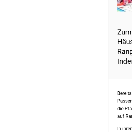
Zum 
Häus
Rang
Inde
Bereits
Passen 
die Pfa
auf Ran
In ihr