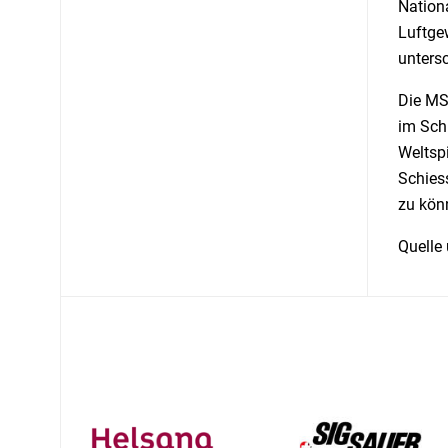
Nationa
Luftge
untersc
Die MS
im Schi
Weltspi
Schies
zu kön
Quelle