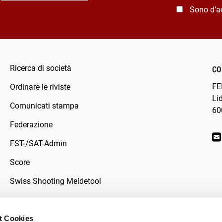
Sono d’a
Ricerca di società
CO
FE
Ordinare le riviste
Li
Comunicati stampa
60
Federazione
FST-/SAT-Admin
Score
Swiss Shooting Meldetool
t Cookies