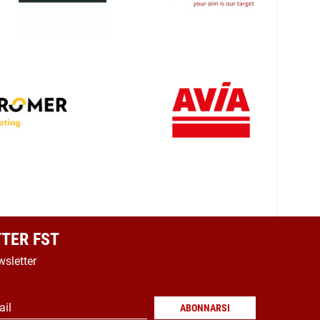
TER FST
wsletter
ail
ABONNARSI