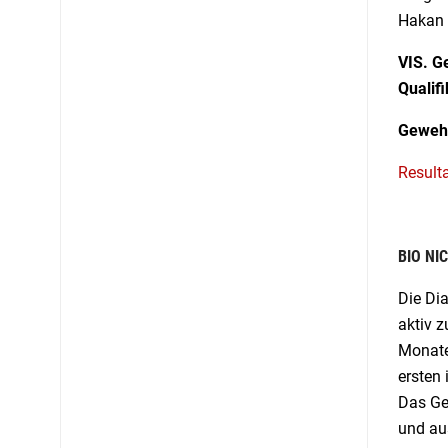
Hakan C
VIS. G
Qualifi
Geweh
Result
BIO NI
Die Dia
aktiv z
Monate
ersten 
Das Gew
und aus