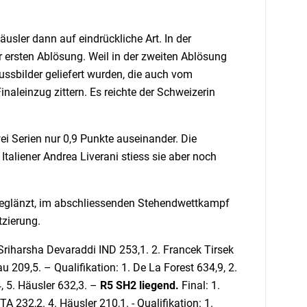
sler dann auf eindrückliche Art. In der
er ersten Ablösung. Weil in der zweiten Ablösung
sbilder geliefert wurden, die auch vom
naleinzug zittern. Es reichte der Schweizerin
ei Serien nur 0,9 Punkte auseinander. Die
Italiener Andrea Liverani stiess sie aber noch
geglänzt, im abschliessenden Stehendwettkampf
tzierung.
Sriharsha Devaraddi IND 253,1. 2. Francek Tirsek
 209,5. – Qualifikation: 1. De La Forest 634,9, 2.
4, 5. Häusler 632,3. –
R5 SH2 liegend.
Final: 1.
A 232,2. 4. Häusler 210,1. - Qualifikation: 1.