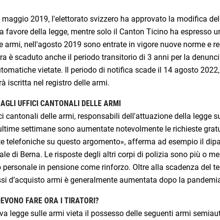
maggio 2019, l'elettorato svizzero ha approvato la modifica dell
a favore della legge, mentre solo il Canton Ticino ha espresso un
e armi, nell'agosto 2019 sono entrate in vigore nuove norme e r
ra è scaduto anche il periodo transitorio di 3 anni per la denunci
omatiche vietate. Il periodo di notifica scade il 14 agosto 20
à iscritta nel registro delle armi.
AGLI UFFICI CANTONALI DELLE ARMI
ici cantonali delle armi, responsabili dell'attuazione della legge su
ultime settimane sono aumentate notevolmente le richieste gratui
te telefoniche su questo argomento», afferma ad esempio il dipa
le di Berna. Le risposte degli altri corpi di polizia sono più o
 personale in pensione come rinforzo. Oltre alla scadenza del te
si d’acquisto armi è generalmente aumentata dopo la pandemia e
EVONO FARE ORA I TIRATORI?
a legge sulle armi vieta il possesso delle seguenti armi semia