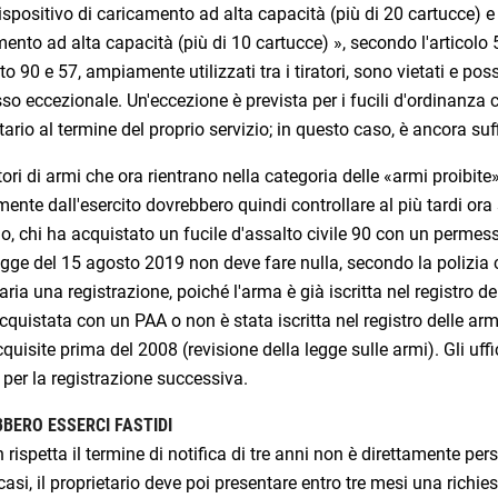
ispositivo di caricamento ad alta capacità (più di 20 cartucce) e 
ento ad alta capacità (più di 10 cartucce) », secondo l'articolo 5,
to 90 e 57, ampiamente utilizzati tra i tiratori, sono vietati e po
o eccezionale. Un'eccezione è prevista per i fucili d'ordinanza
tario al termine del proprio servizio; in questo caso, è ancora su
tori di armi che ora rientrano nella categoria delle «armi proibit
mente dall'esercito dovrebbero quindi controllare al più tardi ora
, chi ha acquistato un fucile d'assalto civile 90 con un permes
egge del 15 agosto 2019 non deve fare nulla, secondo la polizia
ria una registrazione, poiché l'arma è già iscritta nel registro d
cquistata con un PAA o non è stata iscritta nel registro delle arm
quisite prima del 2008 (revisione della legge sulle armi). Gli uffi
per la registrazione successiva.
BERO ESSERCI FASTIDI
 rispetta il termine di notifica di tre anni non è direttamente per
casi, il proprietario deve poi presentare entro tre mesi una richi