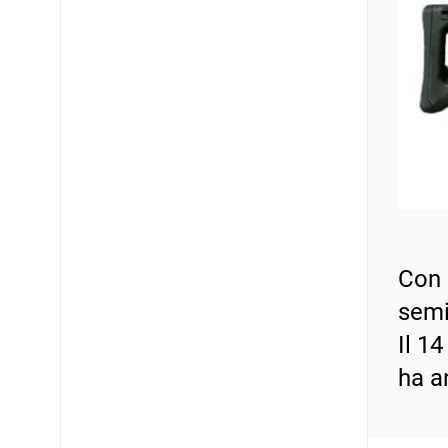
Con l
semi
Il 1
ha a