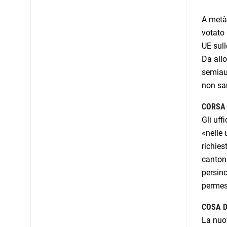
A metà 
votato 
UE sull
Da allo
semiaut
non sar
CORSA 
Gli uff
«nelle 
richies
cantona
persino
permes
COSA D
La nuov