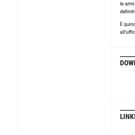
le armi
definit
È quind
all'uff
DOW
LINK