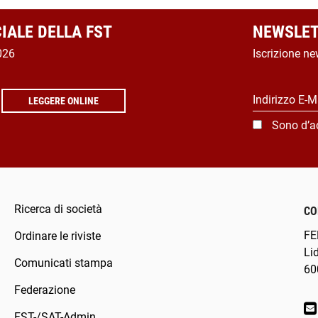
CIALE DELLA FST
NEWSLET
026
Iscrizione ne
Indirizzo E-M
LEGGERE ONLINE
Sono d’a
Ricerca di società
CO
FE
Ordinare le riviste
Li
Comunicati stampa
60
Federazione
FST-/SAT-Admin