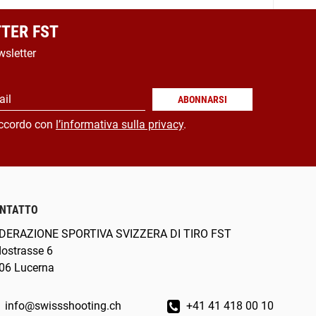
TER FST
wsletter
ail
ABONNARSI
ccordo con
l’informativa sulla privacy
.
NTATTO
DERAZIONE SPORTIVA SVIZZERA DI TIRO FST
dostrasse 6
06 Lucerna
info@swissshooting.ch
+41 41 418 00 10