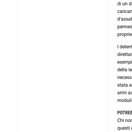
di un d
caricam
d'assal
permess
proprie
I deten
diretta
esempio
della l
necessa
stata a
armi ac
moduli 
POTREB
Chi non
questi 