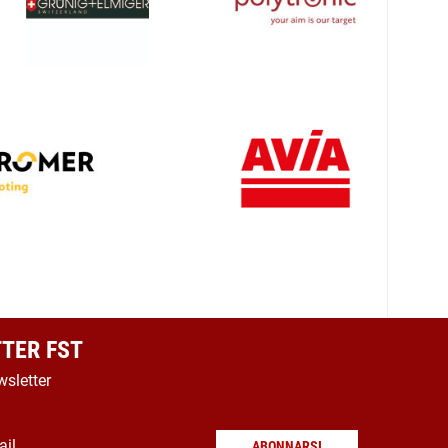
TER FST
wsletter
ail
ABONNARSI