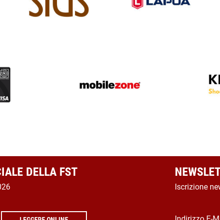
CIALE DELLA FST
NEWSLET
026
Iscrizione ne
Indirizzo E-M
LEGGERE ONLINE