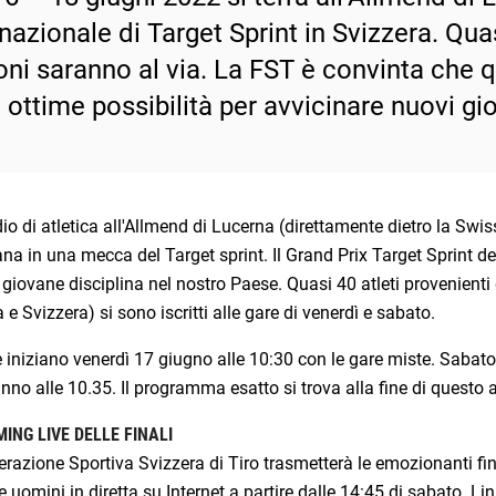
nazionale di Target Sprint in Svizzera. Quas
oni saranno al via. La FST è convinta che 
 ottime possibilità per avvicinare nuovi gio
io di atletica all'Allmend di Lucerna (direttamente dietro la Swi
na in una mecca del Target sprint. Il Grand Prix Target Sprint de
giovane disciplina nel nostro Paese. Quasi 40 atleti provenienti d
 e Svizzera) si sono iscritti alle gare di venerdì e sabato.
 iniziano venerdì 17 giugno alle 10:30 con le gare miste. Sabato 
anno alle 10.35. Il programma esatto si trova alla fine di questo a
ING LIVE DELLE FINALI
razione Sportiva Svizzera di Tiro trasmetterà le emozionanti fina
 uomini in diretta su Internet a partire dalle 14:45 di sabato. Li