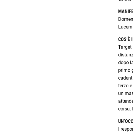
MANIFE
Domenic
Lucerna
COS’È 
Target 
distanz
dopo la
primo g
cadenti
terzo e
un mass
attende
corsa. 
UN’OCC
I respo