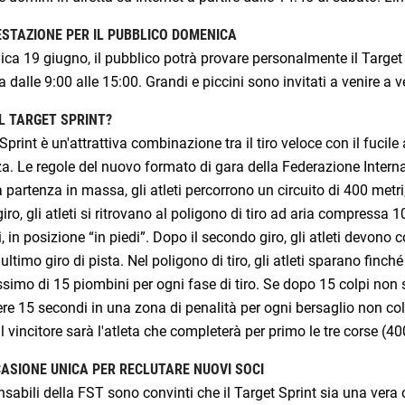
STAZIONE PER IL PUBBLICO DOMENICA
a 19 giugno, il pubblico potrà provare personalmente il Target S
 dalle 9:00 alle 15:00. Grandi e piccini sono invitati a venire a 
IL TARGET SPRINT?
Sprint è un'attrattiva combinazione tra il tiro veloce con il fuci
a. Le regole del nuovo formato di gara della Federazione Interna
 partenza in massa, gli atleti percorrono un circuito di 400 metri
iro, gli atleti si ritrovano al poligono di tiro ad aria compressa
, in posizione “in piedi”. Dopo il secondo giro, gli atleti devono c
 ultimo giro di pista. Nel poligono di tiro, gli atleti sparano fin
imo di 15 piombini per ogni fase di tiro. Se dopo 15 colpi non son
re 15 secondi in una zona di penalità per ogni bersaglio non col
Il vincitore sarà l'atleta che completerà per primo le tre corse (40
ASIONE UNICA PER RECLUTARE NUOVI SOCI
nsabili della FST sono convinti che il Target Sprint sia una vera o