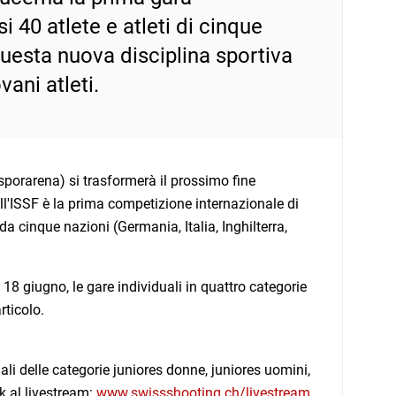
i 40 atlete e atleti di cinque
questa nuova disciplina sportiva
vani atleti.
ssporarena) si trasformerà il prossimo fine
ll'ISSF è la prima competizione internazionale di
a cinque nazioni (Germania, Italia, Inghilterra,
18 giugno, le gare individuali in quattro categorie
rticolo.
li delle categorie juniores donne, juniores uomini,
nk al livestream:
www.swissshooting.ch/livestream