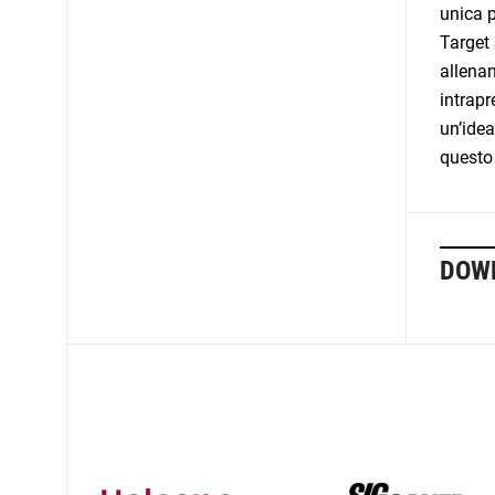
unica p
Target 
allenam
intrapr
un’idea
questo 
DOW