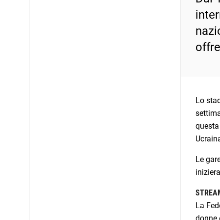
inter
nazi
offre
Lo stad
settima
questa 
Ucraina
Le gare
inizier
STREAM
La Fede
donne e